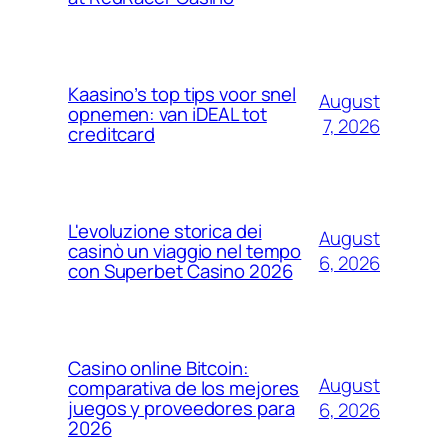
Kaasino’s top tips voor snel
August
opnemen: van iDEAL tot
7, 2026
creditcard
L'evoluzione storica dei
August
casinò un viaggio nel tempo
6, 2026
con Superbet Casino 2026
Casino online Bitcoin:
August
comparativa de los mejores
juegos y proveedores para
6, 2026
2026