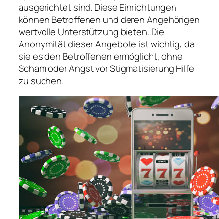
ausgerichtet sind. Diese Einrichtungen
können Betroffenen und deren Angehörigen
wertvolle Unterstützung bieten. Die
Anonymität dieser Angebote ist wichtig, da
sie es den Betroffenen ermöglicht, ohne
Scham oder Angst vor Stigmatisierung Hilfe
zu suchen.