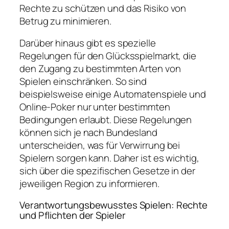
Rechte zu schützen und das Risiko von
Betrug zu minimieren.
Darüber hinaus gibt es spezielle
Regelungen für den Glücksspielmarkt, die
den Zugang zu bestimmten Arten von
Spielen einschränken. So sind
beispielsweise einige Automatenspiele und
Online-Poker nur unter bestimmten
Bedingungen erlaubt. Diese Regelungen
können sich je nach Bundesland
unterscheiden, was für Verwirrung bei
Spielern sorgen kann. Daher ist es wichtig,
sich über die spezifischen Gesetze in der
jeweiligen Region zu informieren.
Verantwortungsbewusstes Spielen: Rechte
und Pflichten der Spieler