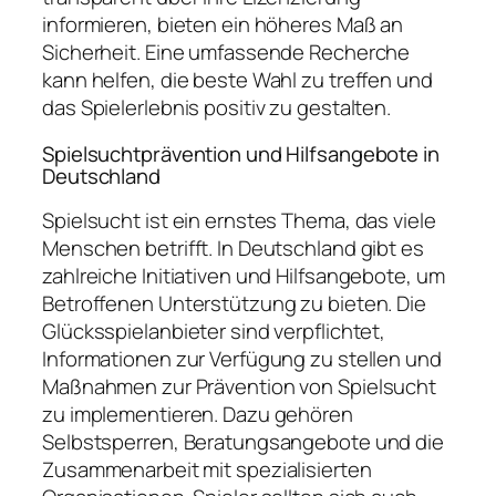
informieren, bieten ein höheres Maß an
Sicherheit. Eine umfassende Recherche
kann helfen, die beste Wahl zu treffen und
das Spielerlebnis positiv zu gestalten.
Spielsuchtprävention und Hilfsangebote in
Deutschland
Spielsucht ist ein ernstes Thema, das viele
Menschen betrifft. In Deutschland gibt es
zahlreiche Initiativen und Hilfsangebote, um
Betroffenen Unterstützung zu bieten. Die
Glücksspielanbieter sind verpflichtet,
Informationen zur Verfügung zu stellen und
Maßnahmen zur Prävention von Spielsucht
zu implementieren. Dazu gehören
Selbstsperren, Beratungsangebote und die
Zusammenarbeit mit spezialisierten