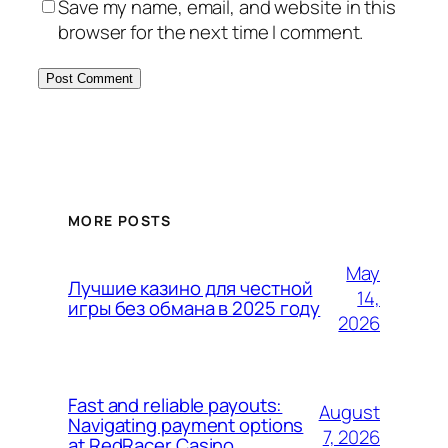
Save my name, email, and website in this
browser for the next time I comment.
MORE POSTS
May
Лучшие казино для честной
14,
игры без обмана в 2025 году
2026
Fast and reliable payouts:
August
Navigating payment options
7, 2026
at RedRacer Casino