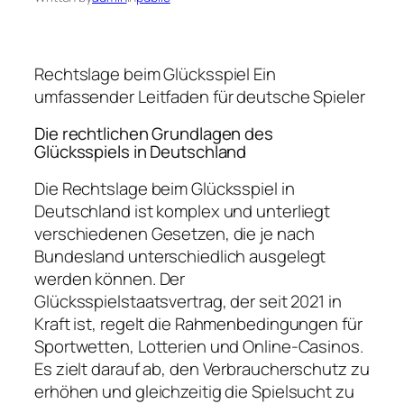
Rechtslage beim Glücksspiel Ein
umfassender Leitfaden für deutsche Spieler
Die rechtlichen Grundlagen des
Glücksspiels in Deutschland
Die Rechtslage beim Glücksspiel in
Deutschland ist komplex und unterliegt
verschiedenen Gesetzen, die je nach
Bundesland unterschiedlich ausgelegt
werden können. Der
Glücksspielstaatsvertrag, der seit 2021 in
Kraft ist, regelt die Rahmenbedingungen für
Sportwetten, Lotterien und Online-Casinos.
Es zielt darauf ab, den Verbraucherschutz zu
erhöhen und gleichzeitig die Spielsucht zu