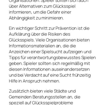
Organisationen. Spieler sollten sich auch
über Alternativen zum Glücksspiel
informieren, um die Gefahr einer
Abhängigkeit zu minimieren.
Ein wichtiger Schritt zur Prävention ist die
Aufklärung über die Risiken des
Glücksspiels. Viele Organisationen bieten
Informationsmaterialien an, die die
Anzeichen einer Spielsucht aufzeigen und
Tipps für verantwortungsbewusstes Spielen
geben. Spieler sollten sich regelmäßig mit
diesen Informationen auseinandersetzen
und bei Verdacht auf eine Sucht frühzeitig
Hilfe in Anspruch nehmen.
Zusätzlich bieten viele Städte und
Gemeinden Beratungsstellen an, die
speziell auf Glücksspielprobleme