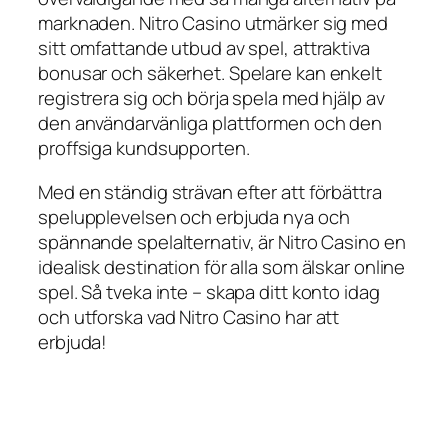
marknaden. Nitro Casino utmärker sig med
sitt omfattande utbud av spel, attraktiva
bonusar och säkerhet. Spelare kan enkelt
registrera sig och börja spela med hjälp av
den användarvänliga plattformen och den
proffsiga kundsupporten.
Med en ständig strävan efter att förbättra
spelupplevelsen och erbjuda nya och
spännande spelalternativ, är Nitro Casino en
idealisk destination för alla som älskar online
spel. Så tveka inte – skapa ditt konto idag
och utforska vad Nitro Casino har att
erbjuda!