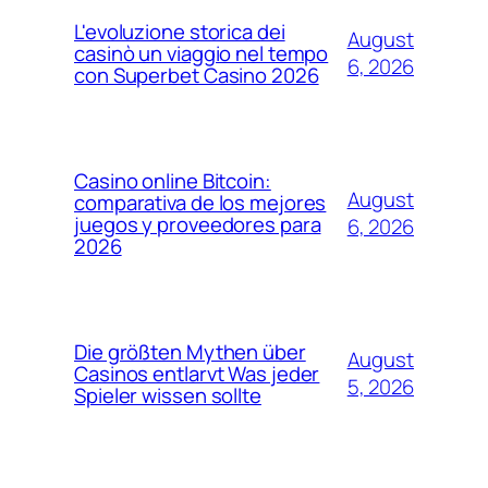
L'evoluzione storica dei
August
casinò un viaggio nel tempo
6, 2026
con Superbet Casino 2026
Casino online Bitcoin:
August
comparativa de los mejores
juegos y proveedores para
6, 2026
2026
Die größten Mythen über
August
Casinos entlarvt Was jeder
5, 2026
Spieler wissen sollte