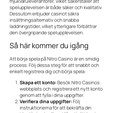
mjukvaruleverantörer, vilket säkerställer att
spelupplevelsen är både säker och kvalitativ.
Dessutom erbjuder casinot säkra
insättningsalternativ och snabba
laddningstider, vilket ytterligare förbättrar
den övergripande spelupplevelsen.
Så här kommer du igång
Att börja spela på Nitro Casino är en smidig
process. Följ dessa steg för att snabbt och
enkelt registrera dig och börja spela:
Skapa ett konto:
Besök Nitro Casinos
webbplats och registrera ett nytt konto
genom att fylla i dina uppgifter.
Verifiera dina uppgifter:
Följ
instruktionerna för att bekräfta din