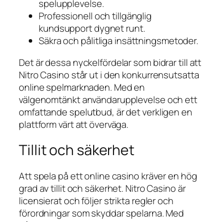
spelupplevelse.
Professionell och tillgänglig
kundsupport dygnet runt.
Säkra och pålitliga insättningsmetoder.
Det är dessa nyckelfördelar som bidrar till att
Nitro Casino står ut i den konkurrensutsatta
online spelmarknaden. Med en
välgenomtänkt användarupplevelse och ett
omfattande spelutbud, är det verkligen en
plattform värt att överväga.
Tillit och säkerhet
Att spela på ett online casino kräver en hög
grad av tillit och säkerhet. Nitro Casino är
licensierat och följer strikta regler och
förordningar som skyddar spelarna. Med