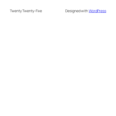
Twenty Twenty-Five
Designed with
WordPress