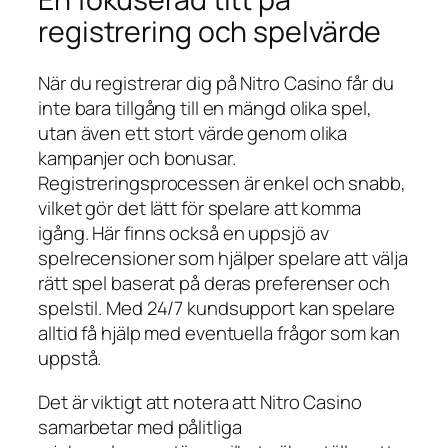
registrering och spelvärde
När du registrerar dig på Nitro Casino får du
inte bara tillgång till en mängd olika spel,
utan även ett stort värde genom olika
kampanjer och bonusar.
Registreringsprocessen är enkel och snabb,
vilket gör det lätt för spelare att komma
igång. Här finns också en uppsjö av
spelrecensioner som hjälper spelare att välja
rätt spel baserat på deras preferenser och
spelstil. Med 24/7 kundsupport kan spelare
alltid få hjälp med eventuella frågor som kan
uppstå.
Det är viktigt att notera att Nitro Casino
samarbetar med pålitliga