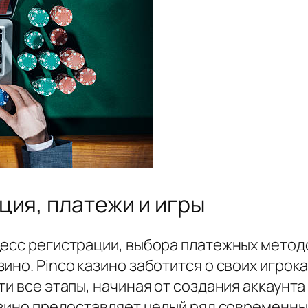
ция, платежи и игры
есс регистрации, выбора платежных методо
ино. Pinco казино заботится о своих игрок
и все этапы, начиная от создания аккаунта
казино предоставляет целый ряд современны