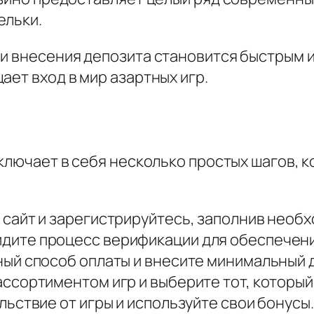
ельки.
 и внесения депозита становится быстрым 
ает вход в мир азартных игр.
включает в себя несколько простых шагов, 
сайт и зарегистрируйтесь, заполнив необх
дите процесс верификации для обеспечени
ый способ оплаты и внесите минимальный д
ссортиментом игр и выберите тот, который
ьствие от игры и используйте свои бонусы.