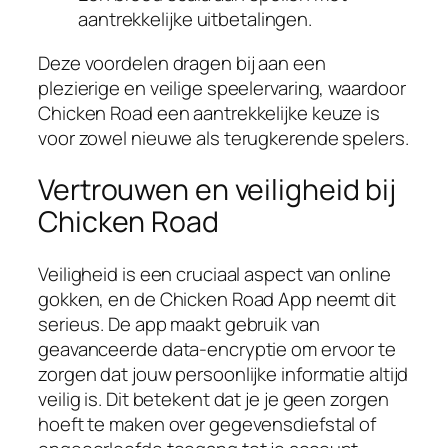
aantrekkelijke uitbetalingen.
Deze voordelen dragen bij aan een
plezierige en veilige speelervaring, waardoor
Chicken Road een aantrekkelijke keuze is
voor zowel nieuwe als terugkerende spelers.
Vertrouwen en veiligheid bij
Chicken Road
Veiligheid is een cruciaal aspect van online
gokken, en de Chicken Road App neemt dit
serieus. De app maakt gebruik van
geavanceerde data-encryptie om ervoor te
zorgen dat jouw persoonlijke informatie altijd
veilig is. Dit betekent dat je je geen zorgen
hoeft te maken over gegevensdiefstal of