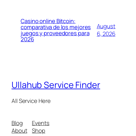
Casino online Bitcoin:
August
comparativa de los mejores
juegos y proveedores para
6, 2026
2026
Ullahub Service Finder
All Service Here
Blog
Events
About
Shop