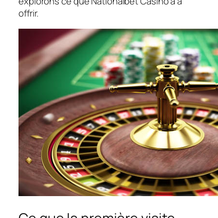
explorons ce que Nationalbet Casino a à
offrir.