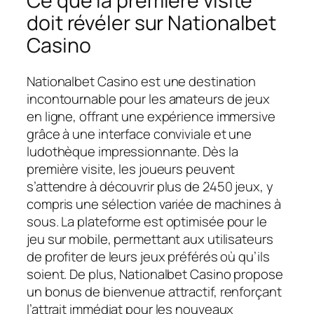
Ce que la première visite
doit révéler sur Nationalbet
Casino
Nationalbet Casino est une destination
incontournable pour les amateurs de jeux
en ligne, offrant une expérience immersive
grâce à une interface conviviale et une
ludothèque impressionnante. Dès la
première visite, les joueurs peuvent
s’attendre à découvrir plus de 2450 jeux, y
compris une sélection variée de machines à
sous. La plateforme est optimisée pour le
jeu sur mobile, permettant aux utilisateurs
de profiter de leurs jeux préférés où qu’ils
soient. De plus, Nationalbet Casino propose
un bonus de bienvenue attractif, renforçant
l’attrait immédiat pour les nouveaux