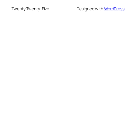
Twenty Twenty-Five
Designed with
WordPress