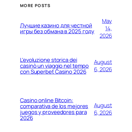
Warum das Lolajack Casino
wählen?