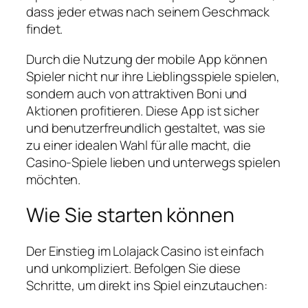
dass jeder etwas nach seinem Geschmack
findet.
Durch die Nutzung der mobile App können
Spieler nicht nur ihre Lieblingsspiele spielen,
sondern auch von attraktiven Boni und
Aktionen profitieren. Diese App ist sicher
und benutzerfreundlich gestaltet, was sie
zu einer idealen Wahl für alle macht, die
Casino-Spiele lieben und unterwegs spielen
möchten.
Wie Sie starten können
Der Einstieg im Lolajack Casino ist einfach
und unkompliziert. Befolgen Sie diese
Schritte, um direkt ins Spiel einzutauchen: