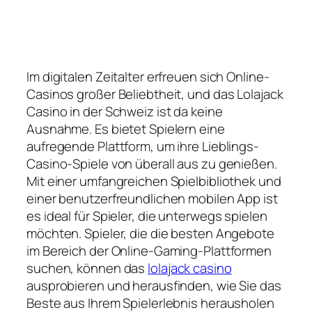
Im digitalen Zeitalter erfreuen sich Online-
Casinos großer Beliebtheit, und das Lolajack
Casino in der Schweiz ist da keine
Ausnahme. Es bietet Spielern eine
aufregende Plattform, um ihre Lieblings-
Casino-Spiele von überall aus zu genießen.
Mit einer umfangreichen Spielbibliothek und
einer benutzerfreundlichen mobilen App ist
es ideal für Spieler, die unterwegs spielen
möchten. Spieler, die die besten Angebote
im Bereich der Online-Gaming-Plattformen
suchen, können das
lolajack casino
ausprobieren und herausfinden, wie Sie das
Beste aus Ihrem Spielerlebnis herausholen