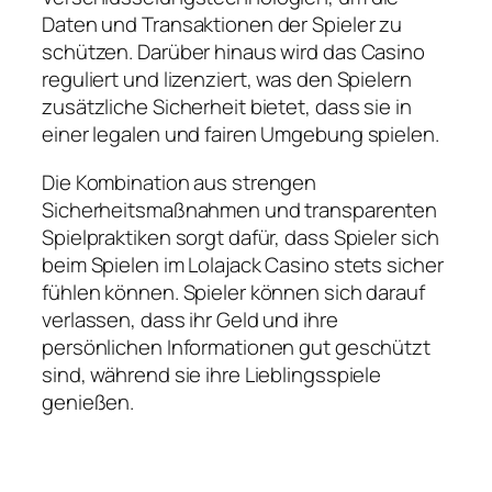
Daten und Transaktionen der Spieler zu
schützen. Darüber hinaus wird das Casino
reguliert und lizenziert, was den Spielern
zusätzliche Sicherheit bietet, dass sie in
einer legalen und fairen Umgebung spielen.
Die Kombination aus strengen
Sicherheitsmaßnahmen und transparenten
Spielpraktiken sorgt dafür, dass Spieler sich
beim Spielen im Lolajack Casino stets sicher
fühlen können. Spieler können sich darauf
verlassen, dass ihr Geld und ihre
persönlichen Informationen gut geschützt
sind, während sie ihre Lieblingsspiele
genießen.