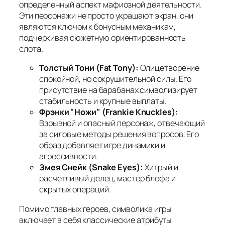
определенный аспект мафиозной деятельности.
Эти персонажи не просто украшают экран, они
являются ключом к бонусным механикам,
подчеркивая сюжетную ориентированность
слота.
Толстый Тони (Fat Tony):
Олицетворение
спокойной, но сокрушительной силы. Его
присутствие на барабанах символизирует
стабильность и крупные выплаты.
Фрэнки "Ножи" (Frankie Knuckles):
Взрывной и опасный персонаж, отвечающий
за силовые методы решения вопросов. Его
образ добавляет игре динамики и
агрессивности.
Змея Снейк (Snake Eyes):
Хитрый и
расчетливый делец, мастер блефа и
скрытых операций.
Помимо главных героев, символика игры
включает в себя классические атрибуты