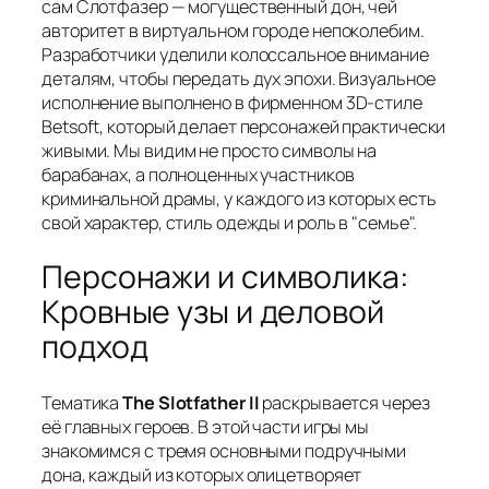
сам Слотфазер — могущественный дон, чей
авторитет в виртуальном городе непоколебим.
Разработчики уделили колоссальное внимание
деталям, чтобы передать дух эпохи. Визуальное
исполнение выполнено в фирменном 3D-стиле
Betsoft, который делает персонажей практически
живыми. Мы видим не просто символы на
барабанах, а полноценных участников
криминальной драмы, у каждого из которых есть
свой характер, стиль одежды и роль в "семье".
Персонажи и символика:
Кровные узы и деловой
подход
Тематика
The Slotfather II
раскрывается через
её главных героев. В этой части игры мы
знакомимся с тремя основными подручными
дона, каждый из которых олицетворяет