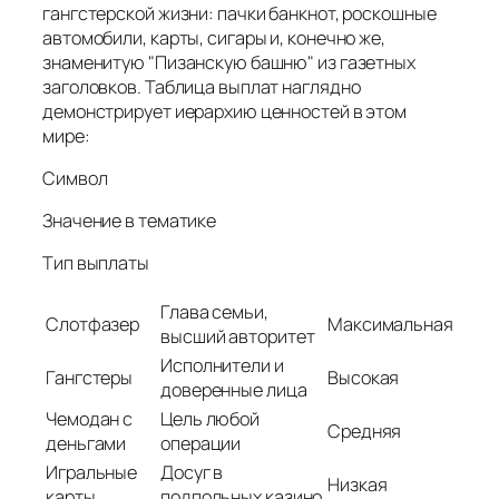
гангстерской жизни: пачки банкнот, роскошные
автомобили, карты, сигары и, конечно же,
знаменитую "Пизанскую башню" из газетных
заголовков. Таблица выплат наглядно
демонстрирует иерархию ценностей в этом
мире:
Символ
Значение в тематике
Тип выплаты
Глава семьи,
Слотфазер
Максимальная
высший авторитет
Исполнители и
Гангстеры
Высокая
доверенные лица
Чемодан с
Цель любой
Средняя
деньгами
операции
Игральные
Досуг в
Низкая
карты
подпольных казино