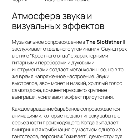
Атмосфера звука и
визуальных эффектов
Музыкальное сопровождение в
The Slotfather II
заслуживает отдельного упоминания. Саундтрек
в стиле "Крестного отца" с характерными
гитарными переборами и духовыми
инструментами создает меланхоличное, но в то
же время напряженное настроение. Звуки
выстрелов, звон монет и низкий, хриплый голос
самого дона, комментирующего крупные
выигрыши, усиливают эффект присутствия.
Каждое вращение барабанов сопровождается
анимациями, которые не дают игроку забыть о
серьезности происходящего. Когда выпадает
выигрышная комбинация с участием одного из
гангстеров, персонаж "оживает", демонстрируя