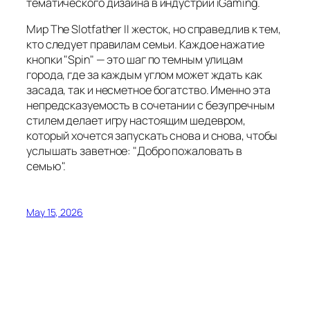
тематического дизайна в индустрии iGaming.
Мир The Slotfather II жесток, но справедлив к тем,
кто следует правилам семьи. Каждое нажатие
кнопки "Spin" — это шаг по темным улицам
города, где за каждым углом может ждать как
засада, так и несметное богатство. Именно эта
непредсказуемость в сочетании с безупречным
стилем делает игру настоящим шедевром,
который хочется запускать снова и снова, чтобы
услышать заветное: "Добро пожаловать в
семью".
May 15, 2026