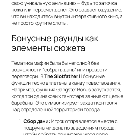
свою уникальную анимацию — будь то заточка
ножа или пересчет денег. Это создает ощущение,
что вы находитесь внутри интерактивного кино, а
не просто крутите слоты.
Бонусные раунды как
элементы сюжета
Тематика мафии была бы неполной без
возможности "собрать дань" или провести
переговоры. В
The Slotfather II
бонусные
функции тесно вплетены в канву повествования.
Например, функция Gangster Bonus запускается,
когда три одинаковых гангстера занимают целые
барабаны. Это символизирует захват контроля
над определенной территорией города.
Сбор дани:
Игрок отправляется вместе с
подручными дона по заведениям города,
чтобы собрать причитающуюся долю.