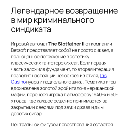
Легендарное возвращение
в мир криминального
синдиката
Игровой автомат
The Slotfather II
от компании
Betsoft представляет собой не просто сиквел, а
полноценное погружение в эстетику
классических гангстерских саг. Если первая
часть заложила фундамент, то вторая итерация
возводит настоящий небоскреб из стиля,
Iris
Casino
нуара и подпольного шика. Тематика игры
вдохновлена золотой эрой итало-американской
мафии, перенося игрока в атмосферу 1940-х и 50-
х годов, где каждое решение принимается за
закрытыми дверями под звуки джаза и дым
дорогих сигар.
Центральной фигурой повествования остается