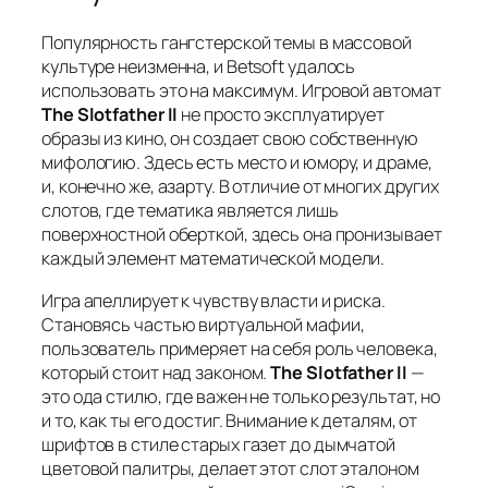
Популярность гангстерской темы в массовой
культуре неизменна, и Betsoft удалось
использовать это на максимум. Игровой автомат
The Slotfather II
не просто эксплуатирует
образы из кино, он создает свою собственную
мифологию. Здесь есть место и юмору, и драме,
и, конечно же, азарту. В отличие от многих других
слотов, где тематика является лишь
поверхностной оберткой, здесь она пронизывает
каждый элемент математической модели.
Игра апеллирует к чувству власти и риска.
Становясь частью виртуальной мафии,
пользователь примеряет на себя роль человека,
который стоит над законом.
The Slotfather II
—
это ода стилю, где важен не только результат, но
и то, как ты его достиг. Внимание к деталям, от
шрифтов в стиле старых газет до дымчатой
цветовой палитры, делает этот слот эталоном