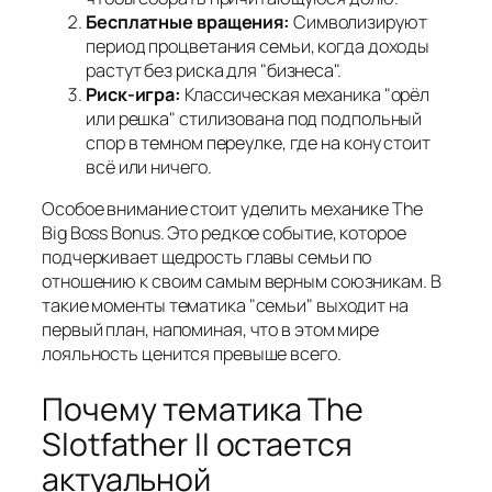
Бесплатные вращения:
Символизируют
период процветания семьи, когда доходы
растут без риска для "бизнеса".
Риск-игра:
Классическая механика "орёл
или решка" стилизована под подпольный
спор в темном переулке, где на кону стоит
всё или ничего.
Особое внимание стоит уделить механике The
Big Boss Bonus. Это редкое событие, которое
подчеркивает щедрость главы семьи по
отношению к своим самым верным союзникам. В
такие моменты тематика "семьи" выходит на
первый план, напоминая, что в этом мире
лояльность ценится превыше всего.
Почему тематика The
Slotfather II остается
актуальной