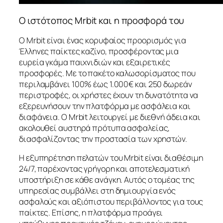
Ο ιστότοπος Mrbit και η προσφορά του
Ο Mrbit είναι ένας κορυφαίος προορισμός για
Έλληνες παίκτες καζίνο, προσφέροντας μια
ευρεία γκάμα παιχνιδιών και εξαιρετικές
προσφορές. Με το πακέτο καλωσορίσματος που
περιλαμβάνει 100% έως 1.000€ και 250 δωρεάν
περιστροφές, οι χρήστες έχουν τη δυνατότητα να
εξερευνήσουν την πλατφόρμα με ασφάλεια και
διαφάνεια. Ο Mrbit λειτουργεί με διεθνή άδεια και
ακολουθεί αυστηρά πρότυπα ασφαλείας,
διασφαλίζοντας την προστασία των χρηστών.
Η εξυπηρέτηση πελατών του Mrbit είναι διαθέσιμη
24/7, παρέχοντας γρήγορη και αποτελεσματική
υποστήριξη σε κάθε ανάγκη. Αυτός ο τομέας της
υπηρεσίας συμβάλλει στη δημιουργία ενός
ασφαλούς και αξιόπιστου περιβάλλοντος για τους
παίκτες. Επίσης, η πλατφόρμα προάγει