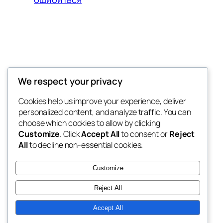
Ullahub Service Finder
We respect your privacy
All Service Here
Cookies help us improve your experience, deliver
personalized content, and analyze traffic. You can
choose which cookies to allow by clicking
Customize
. Click
Accept All
to consent or
Reject
Blog
Events
All
to decline non-essential cookies.
About
Shop
FAQs
Patterns
Customize
Authors
Themes
Reject All
Accept All
Twenty Twenty-Five
Designed with
WordPress