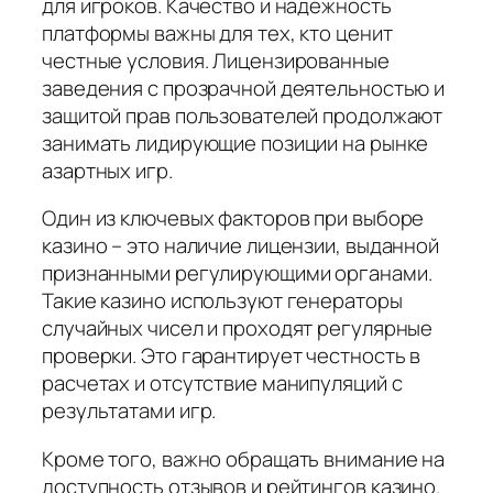
для игроков. Качество и надежность
платформы важны для тех, кто ценит
честные условия. Лицензированные
заведения с прозрачной деятельностью и
защитой прав пользователей продолжают
занимать лидирующие позиции на рынке
азартных игр.
Один из ключевых факторов при выборе
казино – это наличие лицензии, выданной
признанными регулирующими органами.
Такие казино используют генераторы
случайных чисел и проходят регулярные
проверки. Это гарантирует честность в
расчетах и отсутствие манипуляций с
результатами игр.
Кроме того, важно обращать внимание на
доступность отзывов и рейтингов казино.