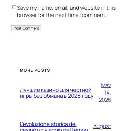
Save my name, email, and website in this
browser for the next time I comment.
MORE POSTS
May
Лучшие казино для честной
14,
игры без обмана в 2025 году
2026
L'evoluzione storica dei
August
casinò un viaggio nel tempo