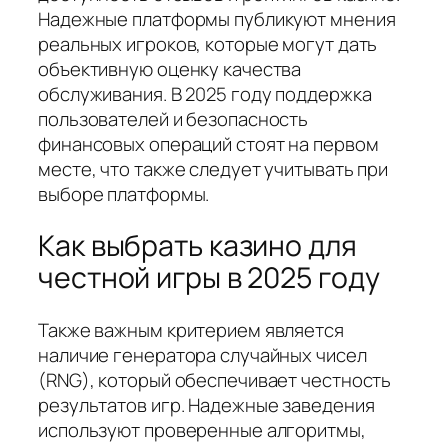
Надежные платформы публикуют мнения
реальных игроков, которые могут дать
объективную оценку качества
обслуживания. В 2025 году поддержка
пользователей и безопасность
финансовых операций стоят на первом
месте, что также следует учитывать при
выборе платформы.
Как выбрать казино для
честной игры в 2025 году
Также важным критерием является
наличие генератора случайных чисел
(RNG), который обеспечивает честность
результатов игр. Надежные заведения
используют проверенные алгоритмы,