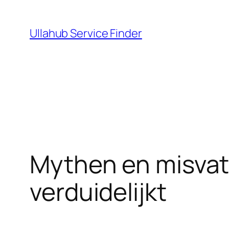
Skip
to
Ullahub Service Finder
content
Mythen en misvatt
verduidelijkt