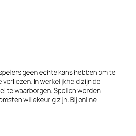
at spelers geen echte kans hebben om te
erliezen. In werkelijkheid zijn de
pel te waarborgen. Spellen worden
msten willekeurig zijn. Bij online