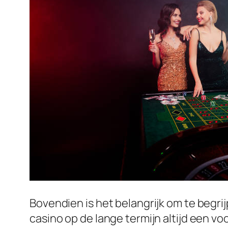
Bovendien is het belangrijk om te begri
casino op de lange termijn altijd een vo