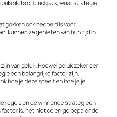
als slots of blackjack, waar strategie
dat gokken ook bedoeld is voor
n, kunnen ze genieten van hun tijd in
 zijn van geluk. Hoewel geluk zeker een
egie een belangrijke factor zijn.
ook hoe je deze speelt en hoe je je
e de regels en de winnende strategieën
 factor is, het niet de enige bepalende