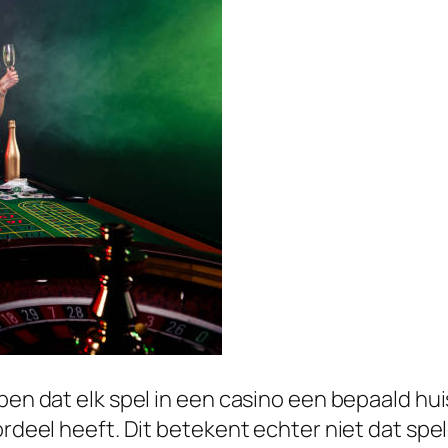
jpen dat elk spel in een casino een bepaald h
ordeel heeft. Dit betekent echter niet dat spel