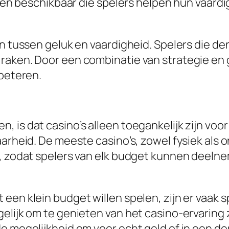
oeken beschikbaar die spelers helpen hun vaar
en tussen geluk en vaardigheid. Spelers die d
raken. Door een combinatie van strategie en 
rbeteren.
is dat casino’s alleen toegankelijk zijn voor 
aarheid. De meeste casino’s, zowel fysiek als 
n, zodat spelers van elk budget kunnen deelne
een klein budget willen spelen, zijn er vaak s
elijk om te genieten van het casino-ervaring
de mogelijkheid om voor echt geld of in een 