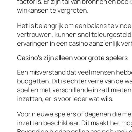
factor is. Er zijn tal van bronnen en b
winkansen te vergroten.
Het is belangrijk om een balans te vind
vertrouwen, kunnen snel teleurgesteld 
ervaringen in een casino aanzienlijk ve
Casino’s zijn alleen voor grote spelers
Een misverstand dat veel mensen hebben, 
budgetten. Dit is echter verre van de w
spellen met verschillende inzetlimiete
inzetten, er is voor ieder wat wils.
Voor nieuwe spelers of degenen die met 
inzetten beschikbaar. Dit maakt het mog
Bovendien bieden online casino’s vaak 