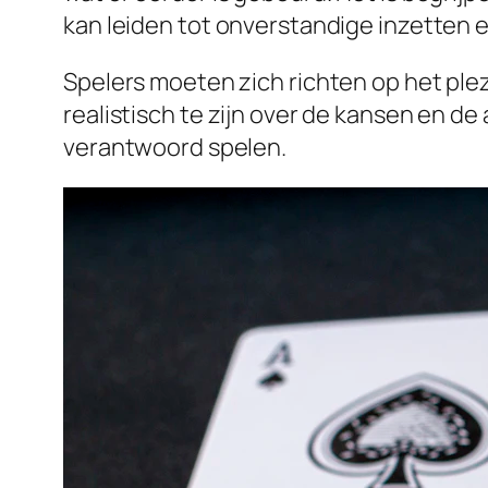
kan leiden tot onverstandige inzetten e
Spelers moeten zich richten op het plez
realistisch te zijn over de kansen en 
verantwoord spelen.