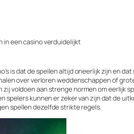
in een casino verduidelijkt
 is dat de spellen altijd oneerlijk zijn en d
rhalen over verloren weddenschappen of grote v
zij voldoen aan strenge normen om eerlijk s
n spelers kunnen er zeker van zijn dat de uitko
en spellen dezelfde strikte regels.