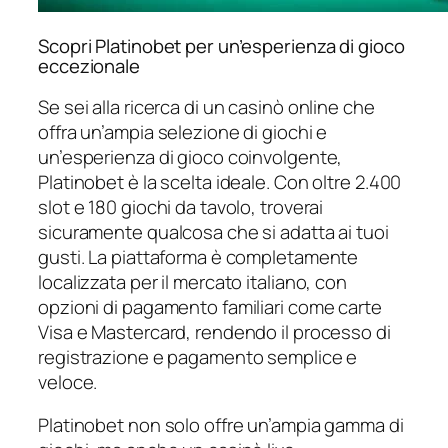
Scopri Platinobet per un’esperienza di gioco
eccezionale
Se sei alla ricerca di un casinò online che
offra un’ampia selezione di giochi e
un’esperienza di gioco coinvolgente,
Platinobet è la scelta ideale. Con oltre 2.400
slot e 180 giochi da tavolo, troverai
sicuramente qualcosa che si adatta ai tuoi
gusti. La piattaforma è completamente
localizzata per il mercato italiano, con
opzioni di pagamento familiari come carte
Visa e Mastercard, rendendo il processo di
registrazione e pagamento semplice e
veloce.
Platinobet non solo offre un’ampia gamma di