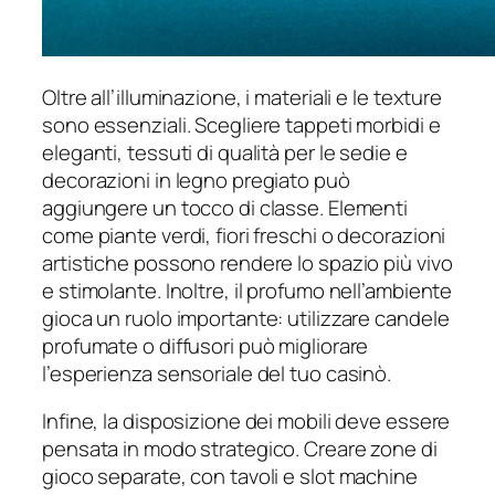
Oltre all’illuminazione, i materiali e le texture
sono essenziali. Scegliere tappeti morbidi e
eleganti, tessuti di qualità per le sedie e
decorazioni in legno pregiato può
aggiungere un tocco di classe. Elementi
come piante verdi, fiori freschi o decorazioni
artistiche possono rendere lo spazio più vivo
e stimolante. Inoltre, il profumo nell’ambiente
gioca un ruolo importante: utilizzare candele
profumate o diffusori può migliorare
l’esperienza sensoriale del tuo casinò.
Infine, la disposizione dei mobili deve essere
pensata in modo strategico. Creare zone di
gioco separate, con tavoli e slot machine