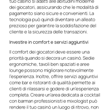
tuo casinò si adatti alle abitudini moderne
dei giocatori, assicurando che le modalità di
pagamento siano sicure e convenienti. La
tecnologia può quindi diventare un alleato
prezioso per garantire la soddisfazione del
cliente e la sicurezza delle transazioni.
Investire in comfort e servizi aggiuntivi
Il comfort dei giocatori deve essere una
priorità quando si decora un casinò. Sedie
ergonomiche, tavoli ben spaziati e aree
lounge possono migliorare notevolmente
l’esperienza. Inoltre, offrire servizi aggiuntivi
come bar e ristoranti di qualità permette ai
clienti di rilassarsi e godere di un’esperienza
completa. Creare un’area dedicata ai cocktail
con barman professionisti e mixologist può
rendere il tuo casinò un luogo di ritrovo, non