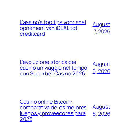
Kaasino’s top tips voor snel
August
opnemen: van iDEAL tot
7, 2026
creditcard
L'evoluzione storica dei
August
casinò un viaggio nel tempo
6, 2026
con Superbet Casino 2026
Casino online Bitcoin:
August
comparativa de los mejores
juegos y proveedores para
6, 2026
2026