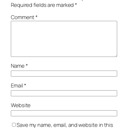
Required fields are marked
*
Comment
*
Name
*
Email
*
Website
Save my name, email, and website in this