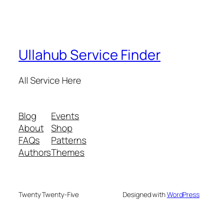
Ullahub Service Finder
All Service Here
Blog
Events
About
Shop
FAQs
Patterns
Authors
Themes
Twenty Twenty-Five
Designed with
WordPress