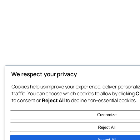
We respect your privacy
Cookies help us improve your experience, deliver personali
traffic. You can choose which cookies to allow by clicking
C
to consent or
Reject All
to decline non-essential cookies.
Customize
Reject All
Accept All