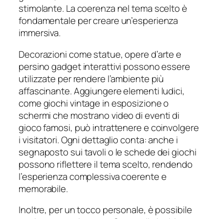
stimolante. La coerenza nel tema scelto è
fondamentale per creare un’esperienza
immersiva.
Decorazioni come statue, opere d’arte e
persino gadget interattivi possono essere
utilizzate per rendere l’ambiente più
affascinante. Aggiungere elementi ludici,
come giochi vintage in esposizione o
schermi che mostrano video di eventi di
gioco famosi, può intrattenere e coinvolgere
i visitatori. Ogni dettaglio conta: anche i
segnaposto sui tavoli o le schede dei giochi
possono riflettere il tema scelto, rendendo
l’esperienza complessiva coerente e
memorabile.
Inoltre, per un tocco personale, è possibile