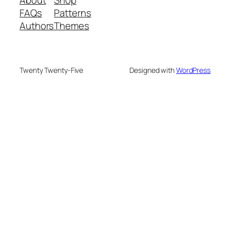
About
Shop
FAQs
Patterns
Authors
Themes
Twenty Twenty-Five
Designed with
WordPress