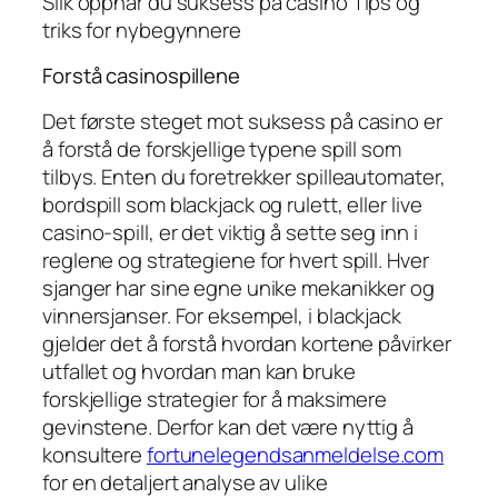
Slik oppnår du suksess på casino Tips og
triks for nybegynnere
Forstå casinospillene
Det første steget mot suksess på casino er
å forstå de forskjellige typene spill som
tilbys. Enten du foretrekker spilleautomater,
bordspill som blackjack og rulett, eller live
casino-spill, er det viktig å sette seg inn i
reglene og strategiene for hvert spill. Hver
sjanger har sine egne unike mekanikker og
vinnersjanser. For eksempel, i blackjack
gjelder det å forstå hvordan kortene påvirker
utfallet og hvordan man kan bruke
forskjellige strategier for å maksimere
gevinstene. Derfor kan det være nyttig å
konsultere
fortunelegendsanmeldelse.com
for en detaljert analyse av ulike