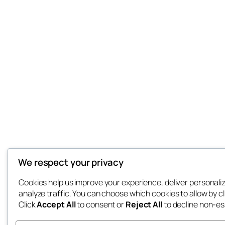
We respect your privacy
Cookies help us improve your experience, deliver personali
analyze traffic. You can choose which cookies to allow by c
Click
Accept All
to consent or
Reject All
to decline non-es