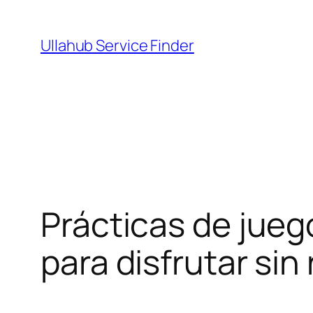
Skip
to
Ullahub Service Finder
content
Prácticas de jue
para disfrutar sin