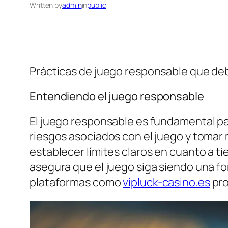
Written by
admin
in
public
Prácticas de juego responsable que deb
Entendiendo el juego responsable
El juego responsable es fundamental par
riesgos asociados con el juego y tomar 
establecer límites claros en cuanto a t
asegura que el juego siga siendo una f
plataformas como
vipluck-casino.es
pro