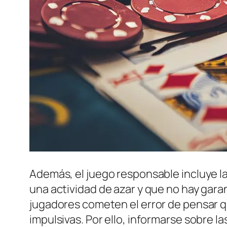
Además, el juego responsable incluye l
una actividad de azar y que no hay gar
jugadores cometen el error de pensar qu
impulsivas. Por ello, informarse sobre 