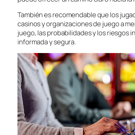
También es recomendable que los jugad
casinos y organizaciones de juego a me
juego, las probabilidades y los riesgos
informada y segura.