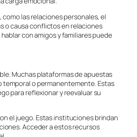
na carga emocional.
, como las relaciones personales, el
ias o causa conflictos en relaciones
 hablar con amigos y familiares puede
able. Muchas plataformas de apuestas
so temporal o permanentemente. Estas
go para reflexionar y reevaluar su
 el juego. Estas instituciones brindan
cciones. Acceder a estos recursos
l.