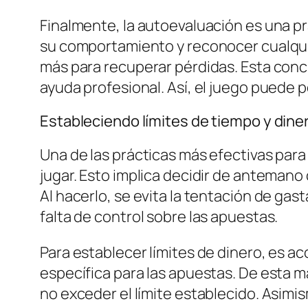
Finalmente, la autoevaluación es una p
su comportamiento y reconocer cualqui
más para recuperar pérdidas. Esta conc
ayuda profesional. Así, el juego puede
Estableciendo límites de tiempo y dine
Una de las prácticas más efectivas para
jugar. Esto implica decidir de antemano
Al hacerlo, se evita la tentación de gas
falta de control sobre las apuestas.
Para establecer límites de dinero, es a
específica para las apuestas. De esta m
no exceder el límite establecido. Asimi