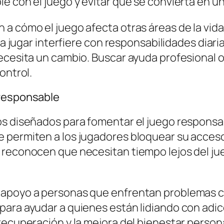
e con el juego y evitar que se convierta en u
a cómo el juego afecta otras áreas de la vida
o a jugar interfiere con responsabilidades diar
ecesita un cambio. Buscar ayuda profesional o
ontrol.
 responsable
sos diseñados para fomentar el juego respons
e permiten a los jugadores bloquear su acce
reconocen que necesitan tiempo lejos del jue
apoyo a personas que enfrentan problemas con
para ayudar a quienes están lidiando con adi
recuperación y la mejora del bienestar persona