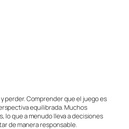
 y perder. Comprender que el juego es
erspectiva equilibrada. Muchos
, lo que a menudo lleva a decisiones
rutar de manera responsable.