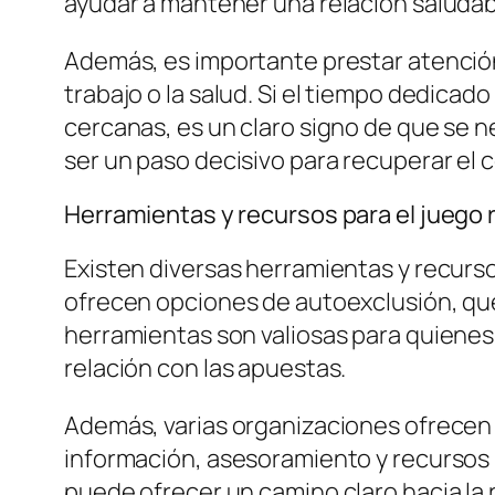
ayudar a mantener una relación saludabl
Además, es importante prestar atención 
trabajo o la salud. Si el tiempo dedicad
cercanas, es un claro signo de que se n
ser un paso decisivo para recuperar el c
Herramientas y recursos para el juego
Existen diversas herramientas y recur
ofrecen opciones de autoexclusión, qu
herramientas son valiosas para quienes 
relación con las apuestas.
Además, varias organizaciones ofrecen 
información, asesoramiento y recursos 
puede ofrecer un camino claro hacia la 