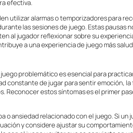
a efectiva.
den utilizar alarmas o temporizadores para re
durante las sesiones de juego. Estas pausas n
n al jugador reflexionar sobre su experiencia
ntribuye a una experiencia de juego más salud
 juego problemático es esencial para practica
ad constante de jugar para sentir emoción, la 
os. Reconocer estos síntomas es el primer pas
pa o ansiedad relacionado con el juego. Si un 
tuación y considere ajustar su comportamient