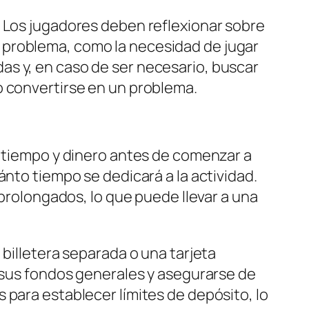
. Los jugadores deben reflexionar sobre
 problema, como la necesidad de jugar
as y, en caso de ser necesario, buscar
o convertirse en un problema.
e tiempo y dinero antes de comenzar a
ánto tiempo se dedicará a la actividad.
 prolongados, lo que puede llevar a una
 billetera separada o una tarjeta
a sus fondos generales y asegurarse de
 para establecer límites de depósito, lo