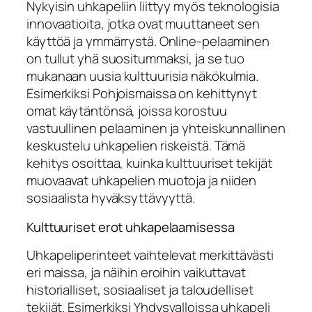
Nykyisin uhkapeliin liittyy myös teknologisia
innovaatioita, jotka ovat muuttaneet sen
käyttöä ja ymmärrystä. Online-pelaaminen
on tullut yhä suositummaksi, ja se tuo
mukanaan uusia kulttuurisia näkökulmia.
Esimerkiksi Pohjoismaissa on kehittynyt
omat käytäntönsä, joissa korostuu
vastuullinen pelaaminen ja yhteiskunnallinen
keskustelu uhkapelien riskeistä. Tämä
kehitys osoittaa, kuinka kulttuuriset tekijät
muovaavat uhkapelien muotoja ja niiden
sosiaalista hyväksyttävyyttä.
Kulttuuriset erot uhkapelaamisessa
Uhkapeliperinteet vaihtelevat merkittävästi
eri maissa, ja näihin eroihin vaikuttavat
historialliset, sosiaaliset ja taloudelliset
tekijät. Esimerkiksi Yhdysvalloissa uhkapeli