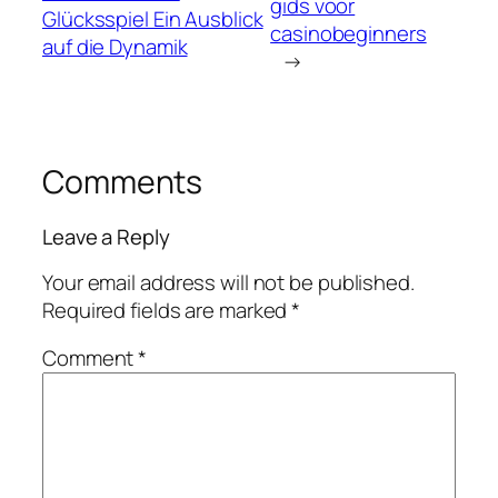
gids voor
Glücksspiel Ein Ausblick
casinobeginners
auf die Dynamik
→
Comments
Leave a Reply
Your email address will not be published.
Required fields are marked
*
Comment
*