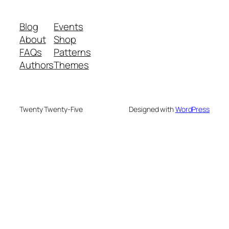
Blog
Events
About
Shop
FAQs
Patterns
Authors
Themes
Twenty Twenty-Five
Designed with
WordPress