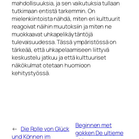
mahdollisuuksia, ja sen vaikutuksia tullaan
tutkimaan entistä tarkemmin. On
mielenkiintoista nähdä, miten eri kulttuurit
reagoivat näihin muutoksiin ja miten ne
muokkaavat uhkapelikäytäntöjä
tulevaisuudessa. Tässä ympäristössä on
tärkeää, että uhkapelaamiseen liittyvä
keskustelu jatkuu ja että kulttuuriset
näkökulmat otetaan huomioon
kehitystyössä.
Beginnen met
←
Die Rolle von Glück
gokken De ultieme
und Können im