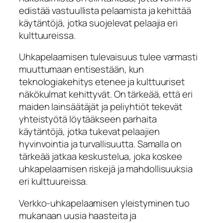
edistää vastuullista pelaamista ja kehittää
käytäntöjä, jotka suojelevat pelaajia eri
kulttuureissa.
Uhkapelaamisen tulevaisuus tulee varmasti
muuttumaan entisestään, kun
teknologiakehitys etenee ja kulttuuriset
näkökulmat kehittyvät. On tärkeää, että eri
maiden lainsäätäjät ja peliyhtiöt tekevät
yhteistyötä löytääkseen parhaita
käytäntöjä, jotka tukevat pelaajien
hyvinvointia ja turvallisuutta. Samalla on
tärkeää jatkaa keskustelua, joka koskee
uhkapelaamisen riskejä ja mahdollisuuksia
eri kulttuureissa.
Verkko-uhkapelaamisen yleistyminen tuo
mukanaan uusia haasteita ja