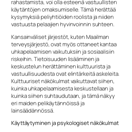
rahastamista, voi olla esteenä vastuullisten
käytäntöjen omaksumiselle. Tämä herättää
kysymyksiä peliyhtiöiden roolista ja niiden
vastuusta pelaajien hyvinvoinnin suhteen.
Kansainväliset järjestöt, kuten Maailman
terveysjärjestö, ovat myös ottaneet kantaa
uhkapelaamisen vaikutuksiin ja sosiaalisiin
riskeihin. Tietoisuuden lisääminen ja
keskustelun herättäminen kulttuurista ja
vastuullisuudesta ovat elintärkeitä askeleita.
Kulttuuriset näkökulmat vaikuttavat siihen,
kuinka uhkapelaamisesta keskustellaan ja
kuinka siihen suhtaudutaan, ja tämä näkyy
eri maiden pelikäytännöissä ja
lainsäädännössä.
Käyttäytyminen ja psykologiset näkökulmat