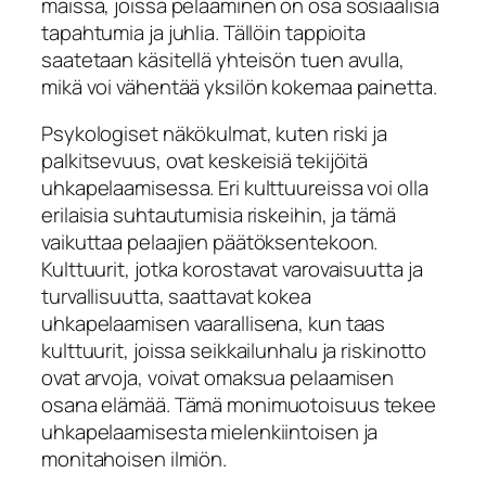
maissa, joissa pelaaminen on osa sosiaalisia
tapahtumia ja juhlia. Tällöin tappioita
saatetaan käsitellä yhteisön tuen avulla,
mikä voi vähentää yksilön kokemaa painetta.
Psykologiset näkökulmat, kuten riski ja
palkitsevuus, ovat keskeisiä tekijöitä
uhkapelaamisessa. Eri kulttuureissa voi olla
erilaisia suhtautumisia riskeihin, ja tämä
vaikuttaa pelaajien päätöksentekoon.
Kulttuurit, jotka korostavat varovaisuutta ja
turvallisuutta, saattavat kokea
uhkapelaamisen vaarallisena, kun taas
kulttuurit, joissa seikkailunhalu ja riskinotto
ovat arvoja, voivat omaksua pelaamisen
osana elämää. Tämä monimuotoisuus tekee
uhkapelaamisesta mielenkiintoisen ja
monitahoisen ilmiön.