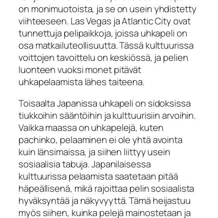
on monimuotoista, ja se on usein yhdistetty
viihteeseen. Las Vegas ja Atlantic City ovat
tunnettuja pelipaikkoja, joissa uhkapeli on
osa matkailuteollisuutta. Tässä kulttuurissa
voittojen tavoittelu on keskiössä, ja pelien
luonteen vuoksi monet pitävät
uhkapelaamista lähes taiteena.
Toisaalta Japanissa uhkapeli on sidoksissa
tiukkoihin sääntöihin ja kulttuurisiin arvoihin.
Vaikka maassa on uhkapelejä, kuten
pachinko, pelaaminen ei ole yhtä avointa
kuin länsimaissa, ja siihen liittyy usein
sosiaalisia tabuja. Japanilaisessa
kulttuurissa pelaamista saatetaan pitää
häpeällisenä, mikä rajoittaa pelin sosiaalista
hyväksyntää ja näkyvyyttä. Tämä heijastuu
myös siihen, kuinka pelejä mainostetaan ja