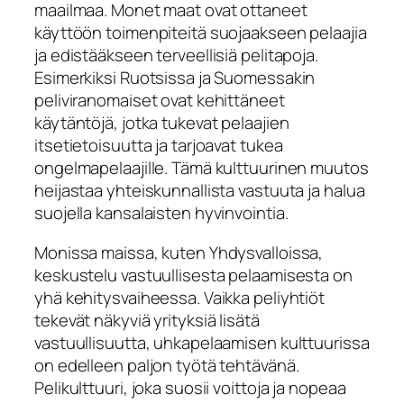
maailmaa. Monet maat ovat ottaneet
käyttöön toimenpiteitä suojaakseen pelaajia
ja edistääkseen terveellisiä pelitapoja.
Esimerkiksi Ruotsissa ja Suomessakin
peliviranomaiset ovat kehittäneet
käytäntöjä, jotka tukevat pelaajien
itsetietoisuutta ja tarjoavat tukea
ongelmapelaajille. Tämä kulttuurinen muutos
heijastaa yhteiskunnallista vastuuta ja halua
suojella kansalaisten hyvinvointia.
Monissa maissa, kuten Yhdysvalloissa,
keskustelu vastuullisesta pelaamisesta on
yhä kehitysvaiheessa. Vaikka peliyhtiöt
tekevät näkyviä yrityksiä lisätä
vastuullisuutta, uhkapelaamisen kulttuurissa
on edelleen paljon työtä tehtävänä.
Pelikulttuuri, joka suosii voittoja ja nopeaa