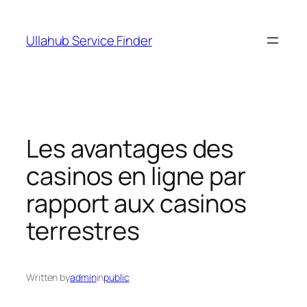
Skip
to
Ullahub Service Finder
content
Les avantages des
casinos en ligne par
rapport aux casinos
terrestres
Written by
admin
in
public