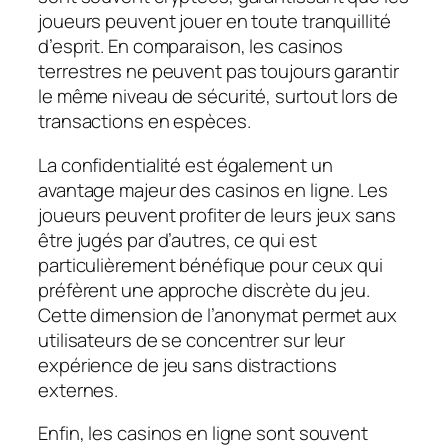
joueurs peuvent jouer en toute tranquillité
d’esprit. En comparaison, les casinos
terrestres ne peuvent pas toujours garantir
le même niveau de sécurité, surtout lors de
transactions en espèces.
La confidentialité est également un
avantage majeur des casinos en ligne. Les
joueurs peuvent profiter de leurs jeux sans
être jugés par d’autres, ce qui est
particulièrement bénéfique pour ceux qui
préfèrent une approche discrète du jeu.
Cette dimension de l’anonymat permet aux
utilisateurs de se concentrer sur leur
expérience de jeu sans distractions
externes.
Enfin, les casinos en ligne sont souvent