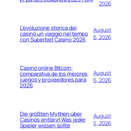
2026
L'evoluzione storica dei
August
casinò un viaggio nel tempo
6, 2026
con Superbet Casino 2026
Casino online Bitcoin:
August
comparativa de los mejores
juegos y proveedores para
6, 2026
2026
Die größten Mythen über
August
Casinos entlarvt Was jeder
5, 2026
Spieler wissen sollte