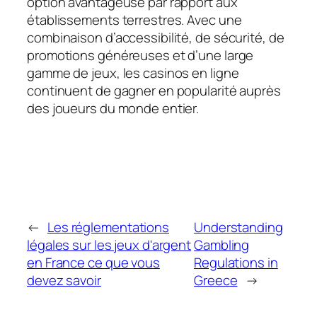
option avantageuse par rapport aux
établissements terrestres. Avec une
combinaison d’accessibilité, de sécurité, de
promotions généreuses et d’une large
gamme de jeux, les casinos en ligne
continuent de gagner en popularité auprès
des joueurs du monde entier.
←
Les réglementations
Understanding
légales sur les jeux d'argent
Gambling
en France ce que vous
Regulations in
devez savoir
Greece
→