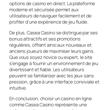
options de casino en direct. La plateforme
moderne et sécurisée permet aux
utilisateurs de naviguer facilement et de
profiter d’une expérience de jeu fluide.
De plus, Casea Casino se distingue par ses
bonus attractifs et ses promotions
régulières, offrant ainsi aux nouveaux et
anciens joueurs de maximiser leurs gains.
Que vous soyez novice ou expert, le site
s’engage à fournir un environnement de jeu
divertissant et fiable. Les utilisateurs
peuvent se familiariser avec les jeux sans
pression, grâce à une interface conviviale et
intuitive.
En conclusion, choisir un casino en ligne
comme Casea Casino représente une