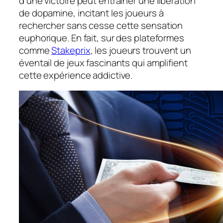
d’une victoire peut entraîner une libération
de dopamine, incitant les joueurs à
rechercher sans cesse cette sensation
euphorique. En fait, sur des plateformes
comme
Stakeprix
, les joueurs trouvent un
éventail de jeux fascinants qui amplifient
cette expérience addictive.