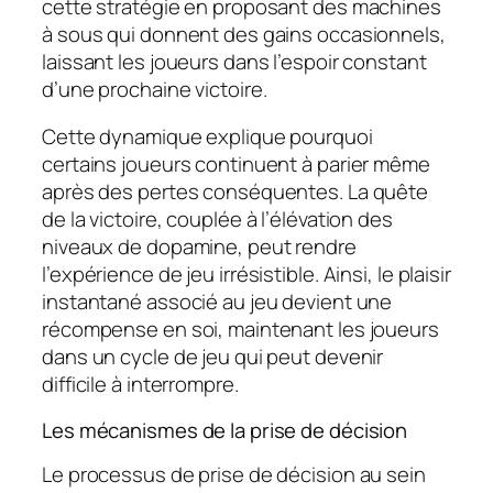
cette stratégie en proposant des machines
à sous qui donnent des gains occasionnels,
laissant les joueurs dans l’espoir constant
d’une prochaine victoire.
Cette dynamique explique pourquoi
certains joueurs continuent à parier même
après des pertes conséquentes. La quête
de la victoire, couplée à l’élévation des
niveaux de dopamine, peut rendre
l’expérience de jeu irrésistible. Ainsi, le plaisir
instantané associé au jeu devient une
récompense en soi, maintenant les joueurs
dans un cycle de jeu qui peut devenir
difficile à interrompre.
Les mécanismes de la prise de décision
Le processus de prise de décision au sein