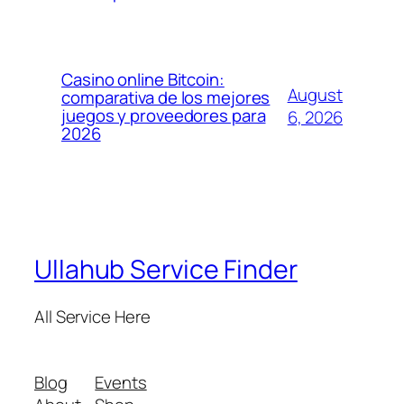
Casino online Bitcoin:
August
comparativa de los mejores
juegos y proveedores para
6, 2026
2026
Ullahub Service Finder
All Service Here
Blog
Events