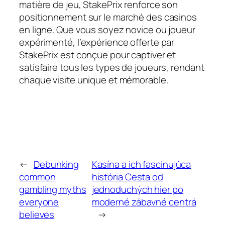
matière de jeu, StakePrix renforce son
positionnement sur le marché des casinos
en ligne. Que vous soyez novice ou joueur
expérimenté, l’expérience offerte par
StakePrix est conçue pour captiver et
satisfaire tous les types de joueurs, rendant
chaque visite unique et mémorable.
←
Debunking
Kasína a ich fascinujúca
common
história Cesta od
gambling myths
jednoduchých hier po
everyone
moderné zábavné centrá
believes
→