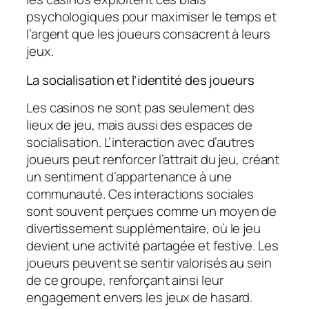
psychologiques pour maximiser le temps et
l’argent que les joueurs consacrent à leurs
jeux.
La socialisation et l’identité des joueurs
Les casinos ne sont pas seulement des
lieux de jeu, mais aussi des espaces de
socialisation. L’interaction avec d’autres
joueurs peut renforcer l’attrait du jeu, créant
un sentiment d’appartenance à une
communauté. Ces interactions sociales
sont souvent perçues comme un moyen de
divertissement supplémentaire, où le jeu
devient une activité partagée et festive. Les
joueurs peuvent se sentir valorisés au sein
de ce groupe, renforçant ainsi leur
engagement envers les jeux de hasard.