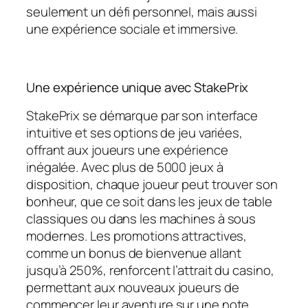
seulement un défi personnel, mais aussi
une expérience sociale et immersive.
Une expérience unique avec StakePrix
StakePrix se démarque par son interface
intuitive et ses options de jeu variées,
offrant aux joueurs une expérience
inégalée. Avec plus de 5000 jeux à
disposition, chaque joueur peut trouver son
bonheur, que ce soit dans les jeux de table
classiques ou dans les machines à sous
modernes. Les promotions attractives,
comme un bonus de bienvenue allant
jusqu’à 250%, renforcent l’attrait du casino,
permettant aux nouveaux joueurs de
commencer leur aventure sur une note