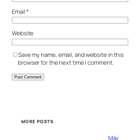
Email
*
Website
Save my name, email, and website in this
browser for the next time I comment.
MORE POSTS
May