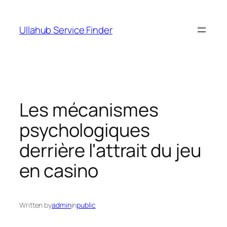
Skip
to
Ullahub Service Finder
content
Les mécanismes
psychologiques
derrière l'attrait du jeu
en casino
Written by
admin
in
public