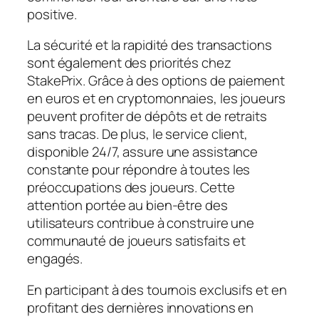
positive.
La sécurité et la rapidité des transactions
sont également des priorités chez
StakePrix. Grâce à des options de paiement
en euros et en cryptomonnaies, les joueurs
peuvent profiter de dépôts et de retraits
sans tracas. De plus, le service client,
disponible 24/7, assure une assistance
constante pour répondre à toutes les
préoccupations des joueurs. Cette
attention portée au bien-être des
utilisateurs contribue à construire une
communauté de joueurs satisfaits et
engagés.
En participant à des tournois exclusifs et en
profitant des dernières innovations en