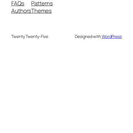
FAQs
Patterns
Authors
Themes
Twenty Twenty-Five
Designed with
WordPress