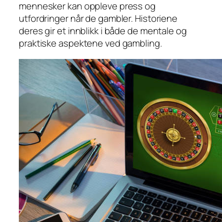
mennesker kan oppleve press og
utfordringer når de gambler. Historiene
deres gir et innblikk i både de mentale og
praktiske aspektene ved gambling.