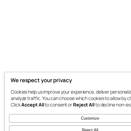
We respect your privacy
Cookies help us improve your experience, deliver personali
analyze traffic. You can choose which cookies to allow by c
Click
Accept All
to consent or
Reject All
to decline non-es
Customize
Reject All