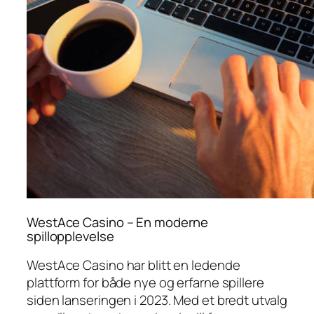
WestAce Casino – En moderne
spillopplevelse
WestAce Casino har blitt en ledende
plattform for både nye og erfarne spillere
siden lanseringen i 2023. Med et bredt utvalg