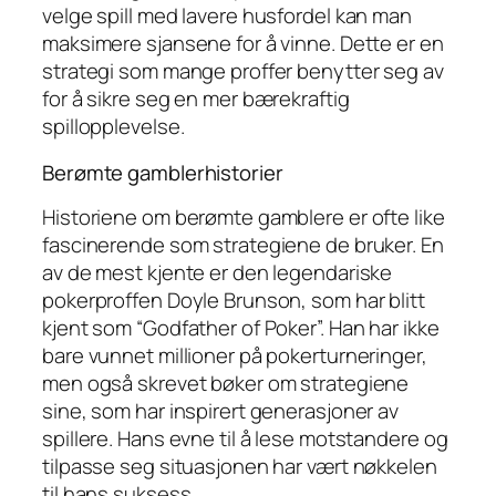
velge spill med lavere husfordel kan man
maksimere sjansene for å vinne. Dette er en
strategi som mange proffer benytter seg av
for å sikre seg en mer bærekraftig
spillopplevelse.
Berømte gamblerhistorier
Historiene om berømte gamblere er ofte like
fascinerende som strategiene de bruker. En
av de mest kjente er den legendariske
pokerproffen Doyle Brunson, som har blitt
kjent som “Godfather of Poker”. Han har ikke
bare vunnet millioner på pokerturneringer,
men også skrevet bøker om strategiene
sine, som har inspirert generasjoner av
spillere. Hans evne til å lese motstandere og
tilpasse seg situasjonen har vært nøkkelen
til hans suksess.