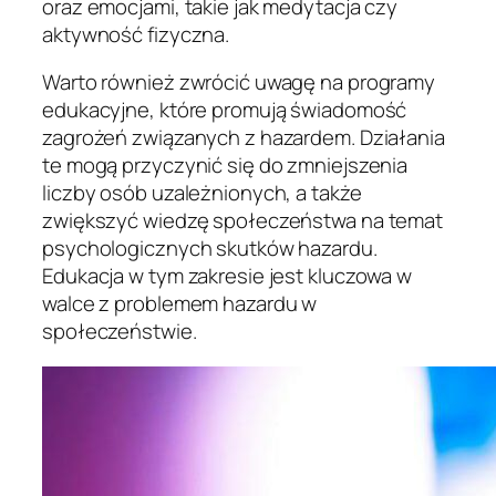
oraz emocjami, takie jak medytacja czy
aktywność fizyczna.
Warto również zwrócić uwagę na programy
edukacyjne, które promują świadomość
zagrożeń związanych z hazardem. Działania
te mogą przyczynić się do zmniejszenia
liczby osób uzależnionych, a także
zwiększyć wiedzę społeczeństwa na temat
psychologicznych skutków hazardu.
Edukacja w tym zakresie jest kluczowa w
walce z problemem hazardu w
społeczeństwie.