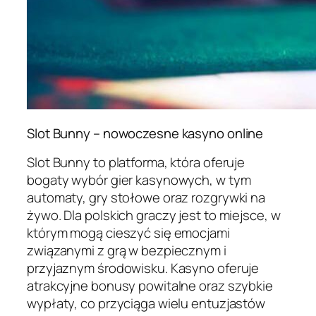
Slot Bunny – nowoczesne kasyno online
Slot Bunny to platforma, która oferuje
bogaty wybór gier kasynowych, w tym
automaty, gry stołowe oraz rozgrywki na
żywo. Dla polskich graczy jest to miejsce, w
którym mogą cieszyć się emocjami
związanymi z grą w bezpiecznym i
przyjaznym środowisku. Kasyno oferuje
atrakcyjne bonusy powitalne oraz szybkie
wypłaty, co przyciąga wielu entuzjastów