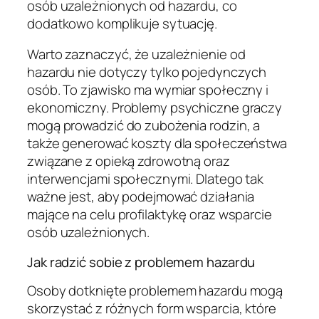
osób uzależnionych od hazardu, co
dodatkowo komplikuje sytuację.
Warto zaznaczyć, że uzależnienie od
hazardu nie dotyczy tylko pojedynczych
osób. To zjawisko ma wymiar społeczny i
ekonomiczny. Problemy psychiczne graczy
mogą prowadzić do zubożenia rodzin, a
także generować koszty dla społeczeństwa
związane z opieką zdrowotną oraz
interwencjami społecznymi. Dlatego tak
ważne jest, aby podejmować działania
mające na celu profilaktykę oraz wsparcie
osób uzależnionych.
Jak radzić sobie z problemem hazardu
Osoby dotknięte problemem hazardu mogą
skorzystać z różnych form wsparcia, które