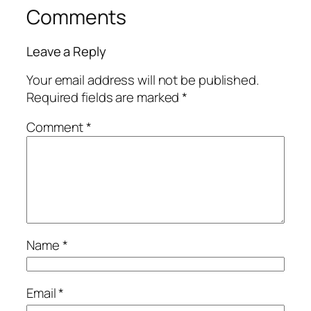
Comments
Leave a Reply
Your email address will not be published.
Required fields are marked
*
Comment
*
Name
*
Email
*