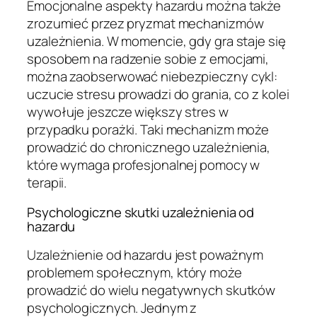
Emocjonalne aspekty hazardu można także
zrozumieć przez pryzmat mechanizmów
uzależnienia. W momencie, gdy gra staje się
sposobem na radzenie sobie z emocjami,
można zaobserwować niebezpieczny cykl:
uczucie stresu prowadzi do grania, co z kolei
wywołuje jeszcze większy stres w
przypadku porażki. Taki mechanizm może
prowadzić do chronicznego uzależnienia,
które wymaga profesjonalnej pomocy w
terapii.
Psychologiczne skutki uzależnienia od
hazardu
Uzależnienie od hazardu jest poważnym
problemem społecznym, który może
prowadzić do wielu negatywnych skutków
psychologicznych. Jednym z