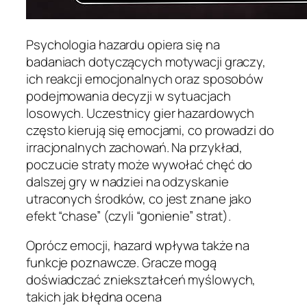
Psychologia hazardu opiera się na
badaniach dotyczących motywacji graczy,
ich reakcji emocjonalnych oraz sposobów
podejmowania decyzji w sytuacjach
losowych. Uczestnicy gier hazardowych
często kierują się emocjami, co prowadzi do
irracjonalnych zachowań. Na przykład,
poczucie straty może wywołać chęć do
dalszej gry w nadziei na odzyskanie
utraconych środków, co jest znane jako
efekt “chase” (czyli “gonienie” strat).
Oprócz emocji, hazard wpływa także na
funkcje poznawcze. Gracze mogą
doświadczać zniekształceń myślowych,
takich jak błędna ocena