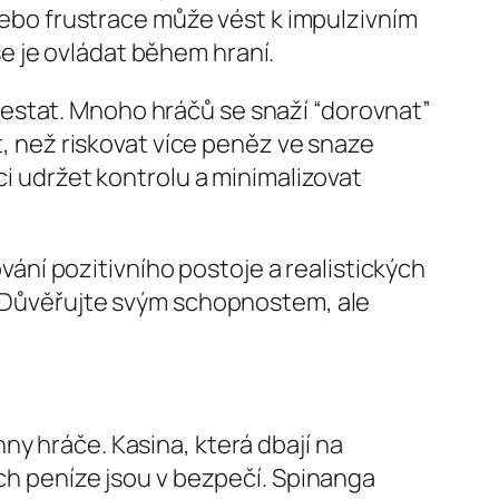
 nebo frustrace může vést k impulzivním
e je ovládat během hraní.
estat. Mnoho hráčů se snaží “dorovnat”
t, než riskovat více peněz ve snaze
ci udržet kontrolu a minimalizovat
ování pozitivního postoje a realistických
e. Důvěřujte svým schopnostem, ale
ny hráče. Kasina, která dbají na
ich peníze jsou v bezpečí. Spinanga