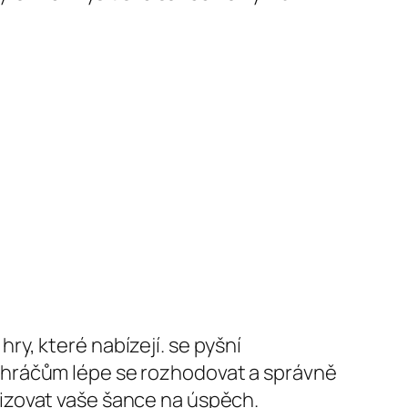
y, které nabízejí. se pyšní
 hráčům lépe se rozhodovat a správně
izovat vaše šance na úspěch.