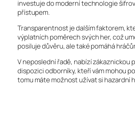
investuje do moderní technologie šifro
přístupem.
Transparentnost je dalším faktorem, kte
výplatních poměrech svých her, což umo
posiluje důvěru, ale také pomáhá hráčů
V neposlední řadě, nabízí zákaznickou p
dispozici odborníky, kteří vám mohou pom
tomu máte možnost užívat si hazardní 