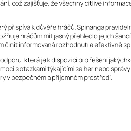
vání, což zajišťuje, že všechny citlivé infor
rý přispívá k důvěře hráčů. Spinanga pravideln
žňuje hráčům mít jasný přehled o jejich šanc
m činit informovaná rozhodnutí a efektivně sp
odporu, která je k dispozici pro řešení jakých
oci s otázkami týkajícími se her nebo správy va
hry v bezpečném a příjemném prostředí.