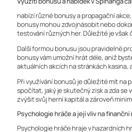
Využití bonusů a nabídek v Spinanga ca
nabízí různé bonusy a propagační akce, k
bonusy mohou zdvojnásobit nebo dokonce
testování různých her. Důležité je však 
Další formou bonusu jsou pravidelné p
bonusy vám umožní hrát déle, aniž byst
aktuálních akcích na stránkách kasina, a
Při využívání bonusů je důležité mít na
spočítat, jaký je skutečný zisk a zda s
zvýšit svůj herní kapitál a zároveň minima
Psychologie hráče a její vliv na finan
Psychologie hráče hraje v hazardních hr