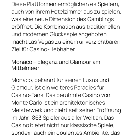
Diese Plattformen ermöglichen es Spielern,
auch von ihrem Hotelzimmer aus zu spielen,
was eine neue Dimension des Gamblings
eröffnet. Die Kombination aus traditionellen
und modernen Glücksspielangeboten
macht Las Vegas zu einem unverzichtbaren
Ziel für Casino-Liebhaber.
Monaco – Eleganz und Glamour am
Mittelmeer
Monaco, bekannt für seinen Luxus und
Glamour, ist ein weiteres Paradies für
Casino-Fans. Das berühmte Casino von
Monte Carlo ist ein architektonisches
Meisterwerk und zieht seit seiner Eröffnung
im Jahr 1863 Spieler aus aller Welt an. Das
Casino bietet nicht nur klassische Spiele,
sondern auch ein opulentes Ambiente, das