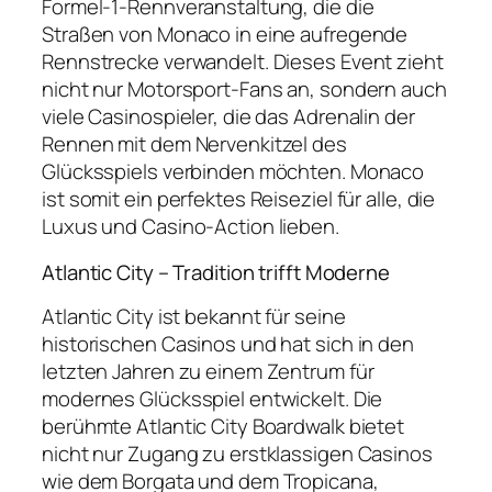
Formel-1-Rennveranstaltung, die die
Straßen von Monaco in eine aufregende
Rennstrecke verwandelt. Dieses Event zieht
nicht nur Motorsport-Fans an, sondern auch
viele Casinospieler, die das Adrenalin der
Rennen mit dem Nervenkitzel des
Glücksspiels verbinden möchten. Monaco
ist somit ein perfektes Reiseziel für alle, die
Luxus und Casino-Action lieben.
Atlantic City – Tradition trifft Moderne
Atlantic City ist bekannt für seine
historischen Casinos und hat sich in den
letzten Jahren zu einem Zentrum für
modernes Glücksspiel entwickelt. Die
berühmte Atlantic City Boardwalk bietet
nicht nur Zugang zu erstklassigen Casinos
wie dem Borgata und dem Tropicana,