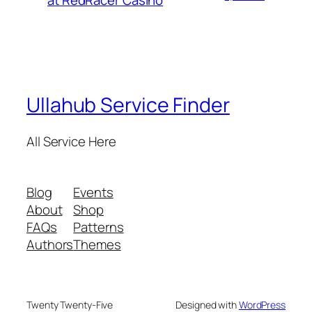
at RedRacer Casino
Ullahub Service Finder
All Service Here
Blog
Events
About
Shop
FAQs
Patterns
Authors
Themes
Twenty Twenty-Five
Designed with
WordPress