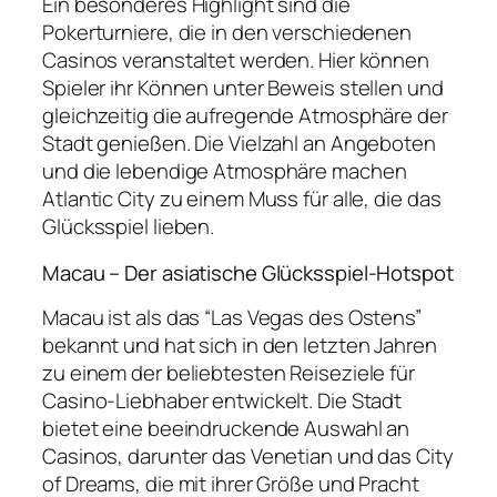
Ein besonderes Highlight sind die
Pokerturniere, die in den verschiedenen
Casinos veranstaltet werden. Hier können
Spieler ihr Können unter Beweis stellen und
gleichzeitig die aufregende Atmosphäre der
Stadt genießen. Die Vielzahl an Angeboten
und die lebendige Atmosphäre machen
Atlantic City zu einem Muss für alle, die das
Glücksspiel lieben.
Macau – Der asiatische Glücksspiel-Hotspot
Macau ist als das “Las Vegas des Ostens”
bekannt und hat sich in den letzten Jahren
zu einem der beliebtesten Reiseziele für
Casino-Liebhaber entwickelt. Die Stadt
bietet eine beeindruckende Auswahl an
Casinos, darunter das Venetian und das City
of Dreams, die mit ihrer Größe und Pracht