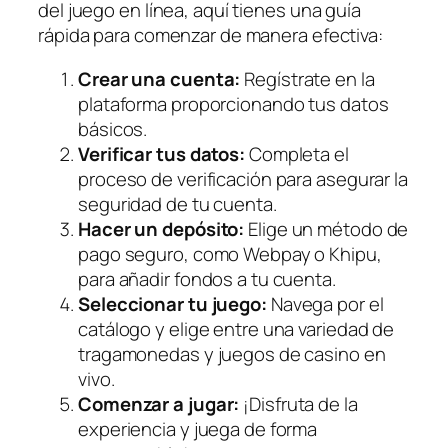
del juego en línea, aquí tienes una guía
rápida para comenzar de manera efectiva:
Crear una cuenta:
Regístrate en la
plataforma proporcionando tus datos
básicos.
Verificar tus datos:
Completa el
proceso de verificación para asegurar la
seguridad de tu cuenta.
Hacer un depósito:
Elige un método de
pago seguro, como Webpay o Khipu,
para añadir fondos a tu cuenta.
Seleccionar tu juego:
Navega por el
catálogo y elige entre una variedad de
tragamonedas y juegos de casino en
vivo.
Comenzar a jugar:
¡Disfruta de la
experiencia y juega de forma