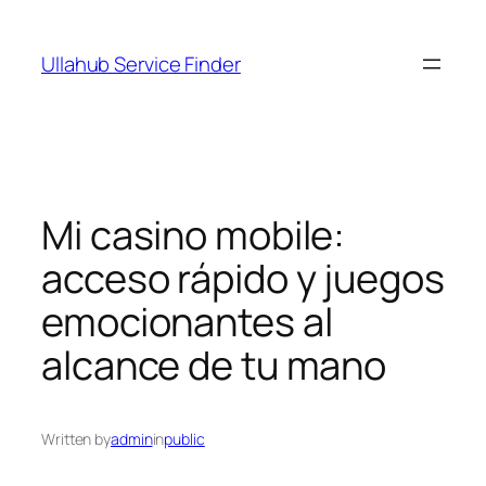
Skip
to
Ullahub Service Finder
content
Mi casino mobile:
acceso rápido y juegos
emocionantes al
alcance de tu mano
Written by
admin
in
public