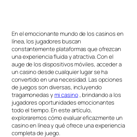
En el emocionante mundo de los casinos en
línea, los jugadores buscan
constantemente plataformas que ofrezcan
una experiencia fluida y atractiva. Con el
auge de los dispositivos móviles, acceder a
un casino desde cualquier lugar se ha
convertido en una necesidad. Las opciones
de juegos son diversas, incluyendo
tragamonedas y
mi casino
, brindando a los
jugadores oportunidades emocionantes
todo el tiempo. En este artículo,
exploraremos cómo evaluar eficazmente un
casino en línea y qué ofrece una experiencia
completa de juego.