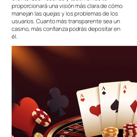
proporcionará una visión más clara de cómo
manejan las quejas y los problemas de los
usuarios. Cuanto más transparente sea un
casino, más confianza podrás depositar en
él.