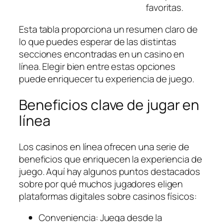
favoritas.
Esta tabla proporciona un resumen claro de
lo que puedes esperar de las distintas
secciones encontradas en un casino en
línea. Elegir bien entre estas opciones
puede enriquecer tu experiencia de juego.
Beneficios clave de jugar en
línea
Los casinos en línea ofrecen una serie de
beneficios que enriquecen la experiencia de
juego. Aquí hay algunos puntos destacados
sobre por qué muchos jugadores eligen
plataformas digitales sobre casinos físicos:
Conveniencia: Juega desde la