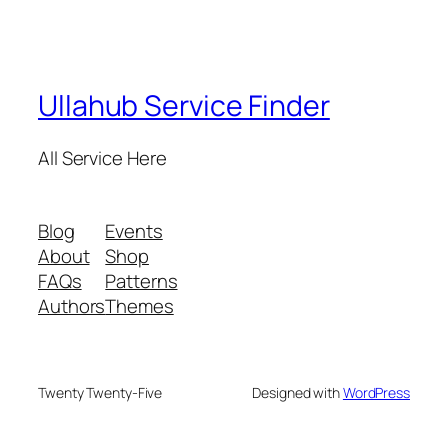
Ullahub Service Finder
All Service Here
Blog
Events
About
Shop
FAQs
Patterns
Authors
Themes
Twenty Twenty-Five
Designed with
WordPress