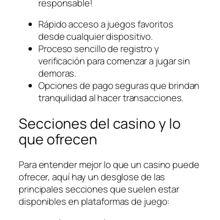
responsable!
Rápido acceso a juegos favoritos
desde cualquier dispositivo.
Proceso sencillo de registro y
verificación para comenzar a jugar sin
demoras.
Opciones de pago seguras que brindan
tranquilidad al hacer transacciones.
Secciones del casino y lo
que ofrecen
Para entender mejor lo que un casino puede
ofrecer, aquí hay un desglose de las
principales secciones que suelen estar
disponibles en plataformas de juego: