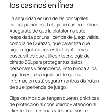
los casinos en línea
La seguridad es una de las principales
preocupaciones al elegir un casino en línea.
Asegúrate de que la plataforma esté
respaldada por una licencia de juego válida,
como la de Curazao, que garantiza que
sigue regulaciones estrictas. Además,
busca sitios que utilicen tecnología de
cifrado SSL para proteger tus datos
personales y financieros. Esto brinda a los
jugadores la tranquilidad de que su
información está segura mientras disfrutan
de su experiencia de juego.
Elige casinos que tengan buenas prácticas
de protección al consumidor y atención al
cliente. Leer reseñas y testimonios te