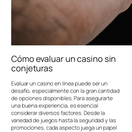
Cómo evaluar un casino sin
conjeturas
Evaluar un casino en línea puede ser un
desafío, especialmente con la gran cantidad
de opciones disponibles. Para asegurarte
una buena experiencia, es esencial
considerar diversos factores. Desde la
variedad de juegos hasta la seguridad y las
promociones, cada aspecto juega un papel