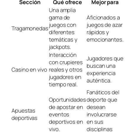
Sección
Qué ofrece
Mejor para
Una amplia
gama de
Aficionados a
juegos con
juegos de azar
Tragamonedas
diferentes
rápidos y
temáticas y
emocionantes.
jackpots.
Interacción
Jugadores que
con crupieres
buscan una
Casino en vivo
reales y otros
experiencia
jugadores en
auténtica.
tiempo real.
Fanáticos del
Oportunidades
deporte que
de apostar en
desean
Apuestas
eventos
involucrarse
deportivas
deportivos en
en sus
vivo.
disciplinas