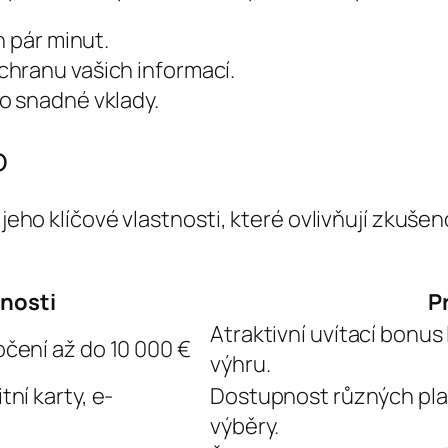
n pár minut.
hranu vašich informací.
o snadné vklady.
o
 jeho klíčové vlastnosti, které ovlivňují zkuše
nosti
P
Atraktivní uvítací bonus
očení až do 10 000 €
výhru.
ní karty, e-
Dostupnost různých pla
výběry.