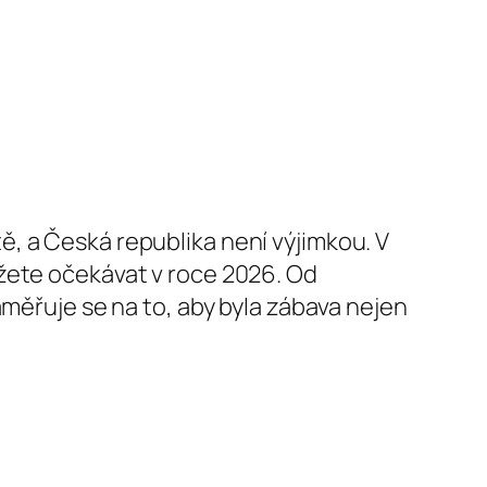
, a Česká republika není výjimkou. V
žete očekávat v roce 2026. Od
měřuje se na to, aby byla zábava nejen