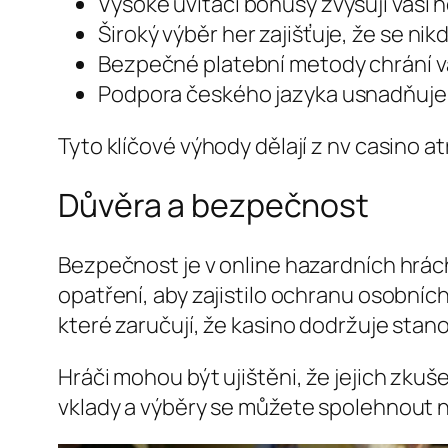
Vysoké uvítací bonusy zvyšují vaši h
Široký výběr her zajišťuje, že se ni
Bezpečné platební metody chrání v
Podpora českého jazyka usnadňuje 
Tyto klíčové výhody dělají z nv casino a
Důvěra a bezpečnost
Bezpečnost je v online hazardních hrách
opatření, aby zajistilo ochranu osobních
které zaručují, že kasino dodržuje stan
Hráči mohou být ujištěni, že jejich zku
vklady a výběry se můžete spolehnout n