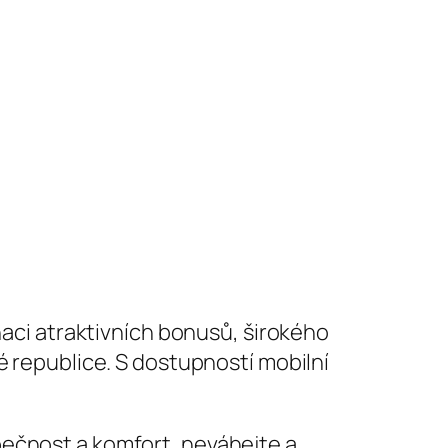
naci atraktivních bonusů, širokého
é republice. S dostupností mobilní
pečnost a komfort, neváhejte a