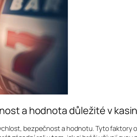
nost a hodnota důležité v kasi
 rychlost, bezpečnost a hodnotu. Tyto faktory 