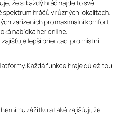
uje, že si každý hráč najde to své.
é spektrum hráčů v různých lokalitách.
ůzných zařízeních pro maximální komfort.
oká nabídka her online.
ajišťuje lepší orientaci pro místní
platformy. Každá funkce hraje důležitou
hernímu zážitku a také zajišťují, že