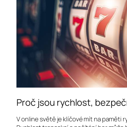
Proč jsou rychlost, bezpeč
V online světě je klíčové mít na paměti