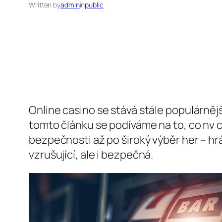
Written by
admin
in
public
Online casino se stává stále populárně
tomto článku se podíváme na to, co nv 
bezpečnosti až po široký výběr her – hr
vzrušující, ale i bezpečná.