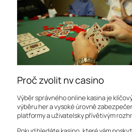
Proč zvolit nv casino
Výběr správného online kasina je klíčový
výběru her a vysoké úrovně zabezpečení,
platformy a uživatelsky přívětivým rozhr
Pokud hledáte kasino, které vám poskyt