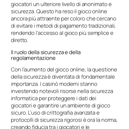
giocatori un ulteriore livello di anonimato e
sicurezza. Questo ha reso il gioco online
ancora più attraente per coloro che cercano
di evitare i metodi di pagamento tradizionali,
rendendo l’accesso al gioco più semplice e
diretto.
Il ruolo della sicurezza e della
regolamentazione
Con l’aumento del gioco online, la questione
della sicurezza è diventata di fondamentale
importanza. I casinò moderni stanno
investendo notevoli risorse nella sicurezza
informatica per proteggere i dati dei
giocatori e garantire un ambiente di gioco
sicuro. L’uso di crittografia avanzata e
protocolli di sicurezza rigorosi è ora la norma,
creando fiducia tra i giocatori e le