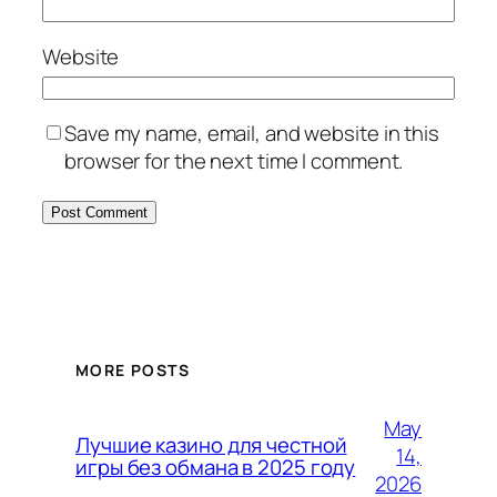
Website
Save my name, email, and website in this
browser for the next time I comment.
MORE POSTS
May
Лучшие казино для честной
14,
игры без обмана в 2025 году
2026