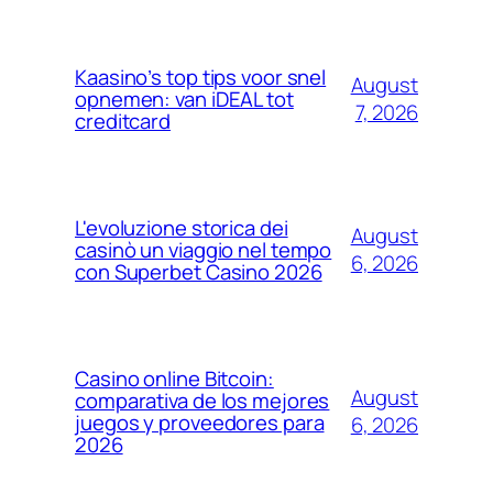
Kaasino’s top tips voor snel
August
opnemen: van iDEAL tot
7, 2026
creditcard
L'evoluzione storica dei
August
casinò un viaggio nel tempo
6, 2026
con Superbet Casino 2026
Casino online Bitcoin:
August
comparativa de los mejores
juegos y proveedores para
6, 2026
2026