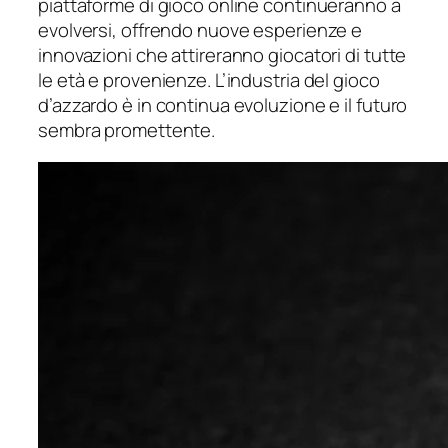
piattaforme di gioco online continueranno a
evolversi, offrendo nuove esperienze e
innovazioni che attireranno giocatori di tutte
le età e provenienze. L’industria del gioco
d’azzardo è in continua evoluzione e il futuro
sembra promettente.