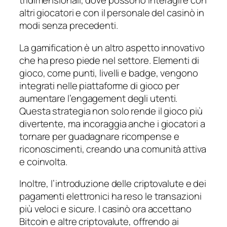
tridimensionali, dove possono interagire con
altri giocatori e con il personale del casinò in
modi senza precedenti.
La gamification è un altro aspetto innovativo
che ha preso piede nel settore. Elementi di
gioco, come punti, livelli e badge, vengono
integrati nelle piattaforme di gioco per
aumentare l’engagement degli utenti.
Questa strategia non solo rende il gioco più
divertente, ma incoraggia anche i giocatori a
tornare per guadagnare ricompense e
riconoscimenti, creando una comunità attiva
e coinvolta.
Inoltre, l’introduzione delle criptovalute e dei
pagamenti elettronici ha reso le transazioni
più veloci e sicure. I casinò ora accettano
Bitcoin e altre criptovalute, offrendo ai