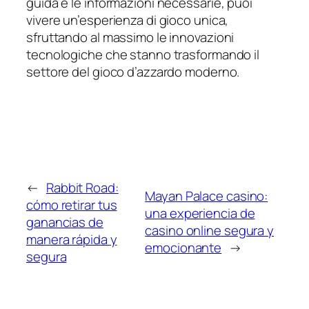
guida e le informazioni necessarie, puoi
vivere un’esperienza di gioco unica,
sfruttando al massimo le innovazioni
tecnologiche che stanno trasformando il
settore del gioco d’azzardo moderno.
←
Rabbit Road:
Mayan Palace casino:
cómo retirar tus
una experiencia de
ganancias de
casino online segura y
manera rápida y
emocionante
→
segura