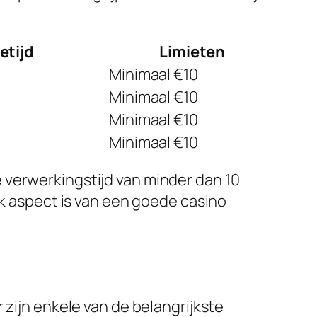
tijd
Limieten
Minimaal €10
Minimaal €10
Minimaal €10
Minimaal €10
 verwerkingstijd van minder dan 10
jk aspect is van een goede casino
 zijn enkele van de belangrijkste