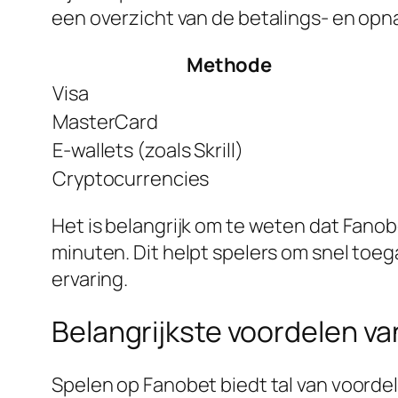
een overzicht van de betalings- en op
Methode
Visa
MasterCard
E-wallets (zoals Skrill)
Cryptocurrencies
Het is belangrijk om te weten dat Fano
minuten. Dit helpt spelers om snel toeg
ervaring.
Belangrijkste voordelen v
Spelen op Fanobet biedt tal van voordel