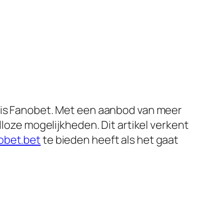
t is Fanobet. Met een aanbod van meer
lloze mogelijkheden. Dit artikel verkent
obet.bet
te bieden heeft als het gaat