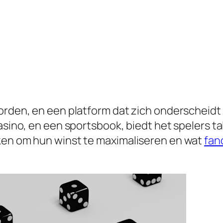
worden, en een platform dat zich onderscheid
asino, en een sportsbook, biedt het spelers ta
ken om hun winst te maximaliseren en wat
fan