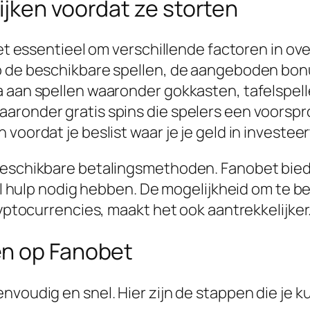
jken voordat ze storten
 het essentieel om verschillende factoren in 
op de beschikbare spellen, de aangeboden bo
 aan spellen waaronder gokkasten, tafelspellen
aronder gratis spins die spelers een voorspr
voordat je beslist waar je je geld in investeer
beschikbare betalingsmethoden. Fanobet biedt
snel hulp nodig hebben. De mogelijkheid om te
ryptocurrencies, maakt het ook aantrekkelijker
en op Fanobet
nvoudig en snel. Hier zijn de stappen die je 