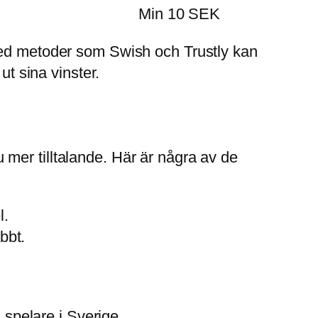
Min 10 SEK
 Med metoder som Swish och Trustly kan
ut sina vinster.
mer tilltalande. Här är några av de
l.
bbt.
 spelare i Sverige.