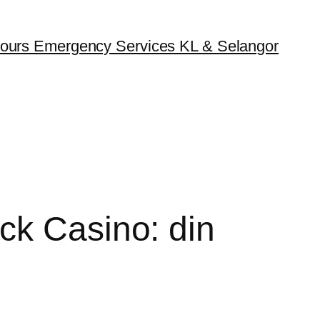
rs Emergency Services KL & Selangor
ck Casino: din