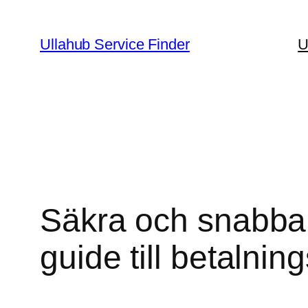
Skip
to
Ullahub Service Finder
U
content
Säkra och snabba 
guide till betalni