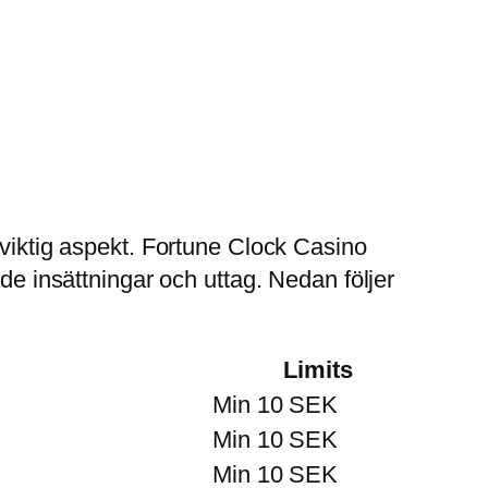
 viktig aspekt. Fortune Clock Casino
de insättningar och uttag. Nedan följer
Limits
Min 10 SEK
Min 10 SEK
Min 10 SEK