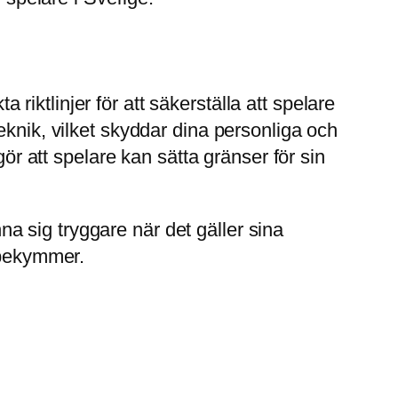
a riktlinjer för att säkerställa att spelare
eknik, vilket skyddar dina personliga och
gör att spelare kan sätta gränser för sin
 sig tryggare när det gäller sina
 bekymmer.