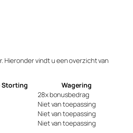
. Hieronder vindt u een overzicht van
 Storting
Wagering
28x bonusbedrag
Niet van toepassing
Niet van toepassing
Niet van toepassing