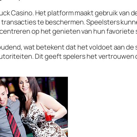
ayLuck Casino. Het platform maakt gebruik van
 transacties te beschermen. Speelsters kunne
ncentreren op het genieten van hun favoriete 
houdend, wat betekent dat het voldoet aan de
utoriteiten. Dit geeft spelers het vertrouwen da