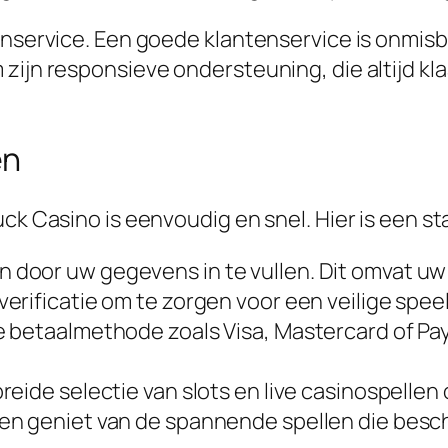
enservice. Een goede klantenservice is onmisb
zijn responsieve ondersteuning, die altijd kla
en
uck Casino is eenvoudig en snel. Hier is een s
 door uw gegevens in te vullen. Dit omvat u
verificatie om te zorgen voor een veilige spe
e betaalmethode zoals Visa, Mastercard of Pa
reide selectie van slots en live casinospellen
en geniet van de spannende spellen die besch