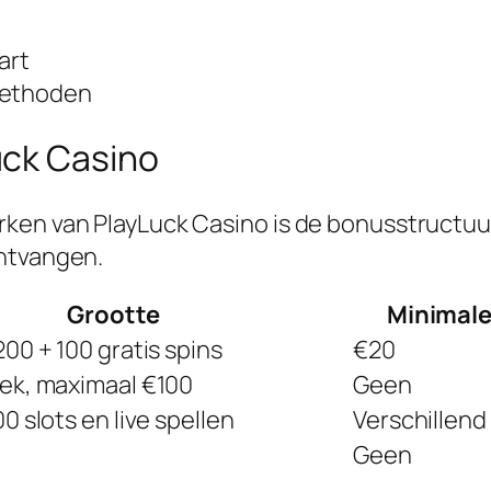
art
methoden
uck Casino
ken van PlayLuck Casino is de bonusstructuur
ontvangen.
Grootte
Minimale
00 + 100 gratis spins
€20
ek, maximaal €100
Geen
0 slots en live spellen
Verschillend
Geen