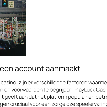
 u een account aanmaakt
ne casino, zijn er verschillende factoren waar
n en voorwaarden te begrijpen. PlayLuck Casi
t geeft aan dat het platform populair en betro
gen cruciaal voor een zorgeloze speelervarin