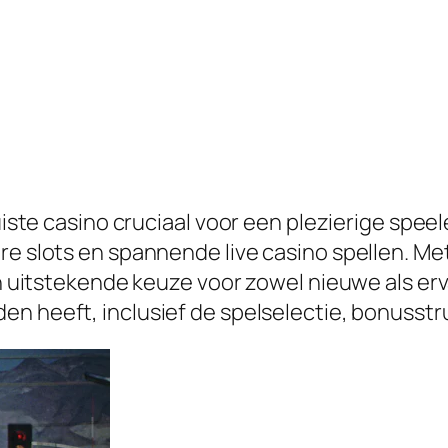
juiste casino cruciaal voor een plezierige speel
ire slots en spannende live casino spellen. M
en uitstekende keuze voor zowel nieuwe als erv
den heeft, inclusief de spelselectie, bonusst