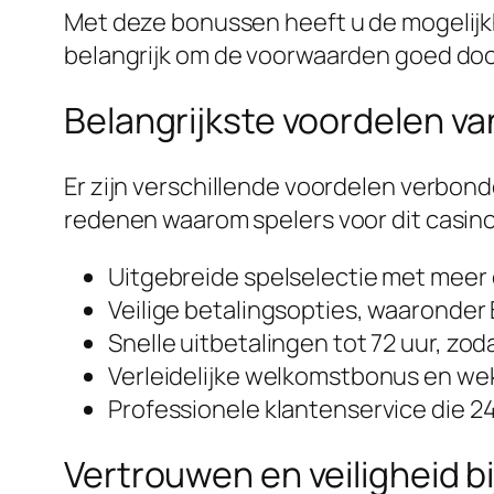
Met deze bonussen heeft u de mogelijkh
belangrijk om de voorwaarden goed doo
Belangrijkste voordelen va
Er zijn verschillende voordelen verbond
redenen waarom spelers voor dit casino
Uitgebreide spelselectie met meer 
Veilige betalingsopties, waaronder B
Snelle uitbetalingen tot 72 uur, zo
Verleidelijke welkomstbonus en we
Professionele klantenservice die 24
Vertrouwen en veiligheid b