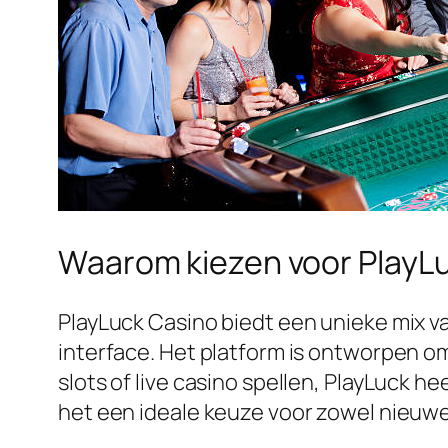
Waarom kiezen voor PlayL
PlayLuck Casino biedt een unieke mix v
interface. Het platform is ontworpen om
slots of live casino spellen, PlayLuck 
het een ideale keuze voor zowel nieuwe 